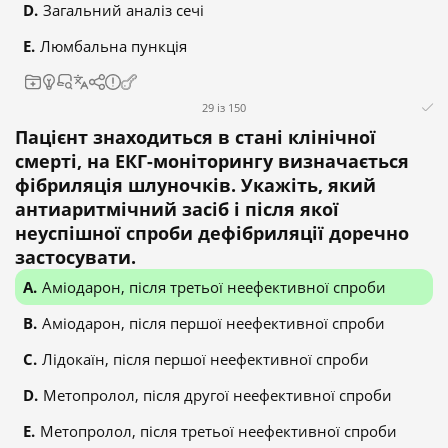
Загальний аналіз сечі
Люмбальна пункція
29 із 150
Пацієнт знаходиться в стані клінічної
смерті, на ЕКГ-моніторингу визначається
фібриляція шлуночків. Укажіть, який
антиаритмічний засіб і після якої
неуспішної спроби дефібриляції доречно
застосувати.
Аміодарон, після третьої неефективної спроби
Аміодарон, після першої неефективної спроби
Лідокаїн, після першої неефективної спроби
Метопролол, після другої неефективної спроби
Метопролол, після третьої неефективної спроби