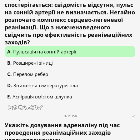
спостерігається: свідомість відсутня, пульс
на сонній артерії не визначається. Негайно
розпочато комплекс серцево-легеневої
реанімації. Що з нижченаведеного
свідчить про ефективність реанімаційних
заходів?
Пульсація на сонній артерії
Розширені зіниці
Перелом ребер
Зниження температури тіла
Аспірація вмістом шлунка
16 із 150
Укажіть дозування адреналіну під час
проведення реанімаційних заходів