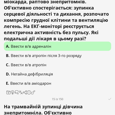
міокарда, раптово знепритомнів.
Об'єктивно спостерігається: зупинка
серцевої діяльності та дихання, розпочато
компресію грудної клітини та вентиляцію
легень. На ЕКГ-моніторі реєструється
електрична активність без пульсу. Які
подальші дії лікаря в цьому разі?
Ввести в/в адреналін
Ввести в/в атропін після 3-го розряду
Ввести в/в атропін
Негайна дефібриляція
Ввести в/в аміодарон
15 із 150
На трамвайній зупинці дівчина
знепритомніла. Об'єктивно