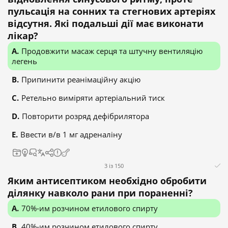
пульсація на сонних та стегнових артеріях
відсутня. Які подальші дії має виконати
лікар?
Продовжити масаж серця та штучну вентиляцію
легень
Припинити реанімаційну акцію
Ретельно виміряти артеріальний тиск
Повторити розряд дефібрилятора
Ввести в/в 1 мг адреналіну
3 із 150
Яким антисептиком необхідно обробити
ділянку навколо рани при пораненні?
70%-им розчином етилового спирту
40%-им розчином етилового спирту