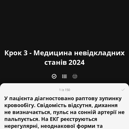
Крок 3 - Медицина невідкладних
станів 2024
1 із 150
У пацієнта діагностовано раптову зупинку
кровообігу. Свідомість відсутня, дихання
не визначається, пульс на сонній артерії не
пальпується. На ЕКГ реєструються
нерегулярні, неоднакової форми та