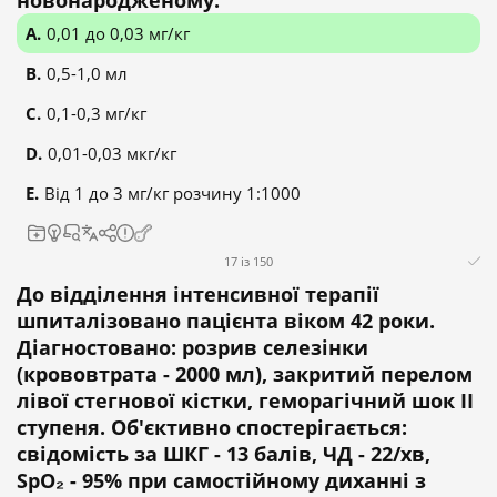
новонародженому.
0,01 до 0,03 мг/кг
0,5-1,0 мл
0,1-0,3 мг/кг
0,01-0,03 мкг/кг
Від 1 до 3 мг/кг розчину 1:1000
17 із 150
До відділення інтенсивної терапії
шпиталізовано пацієнта віком 42 роки.
Діагностовано: розрив селезінки
(крововтрата - 2000 мл), закритий перелом
лівої стегнової кістки, геморагічний шок II
ступеня. Об'єктивно спостерігається:
свідомість за ШКГ - 13 балів, ЧД - 22/хв,
SpO₂ - 95% при самостійному диханні з