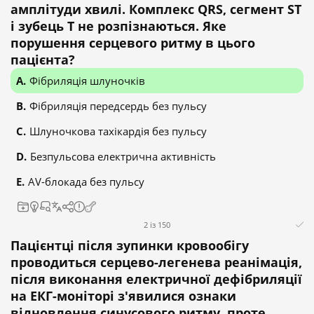
амплітуди хвилі. Комплекс QRS, сегмент ST
і зубець T не розпізнаються. Яке
порушення серцевого ритму в цього
пацієнта?
Фібриляція шлуночків
Фібриляція передсердь без пульсу
Шлуночкова тахікардія без пульсу
Безпульсова електрична активність
AV-блокада без пульсу
2 із 150
Пацієнтці після зупинки кровообігу
проводиться серцево-легенева реанімація,
після виконання електричної дефібриляції
на ЕКГ-моніторі з'явилися ознаки
відновлення синусового ритму, проте