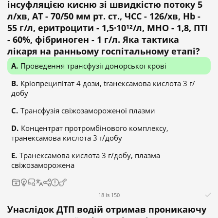
інсуфляцією кисню зі швидкістю потоку 5
л/хв, АТ - 70/50 мм рт. ст., ЧСС - 126/хв, Hb -
55 г/л, еритроцити - 1,5·10¹²/л, МНО - 1,8, ПТІ
- 60%, фібриноген - 1 г/л. Яка тактика
лікаря на ранньому госпітальному етапі?
Проведення трансфузії донорської крові
Кріопреципітат 4 дози, traнексамова кислота 3 г/
добу
Трансфузія свіжозамороженої плазми
Концентрат протромбінового комплексу,
транексамова кислота 3 г/добу
Транексамова кислота 3 г/добу, плазма
свіжозаморожена
18 із 150
Унаслідок ДТП водій отримав проникаючу