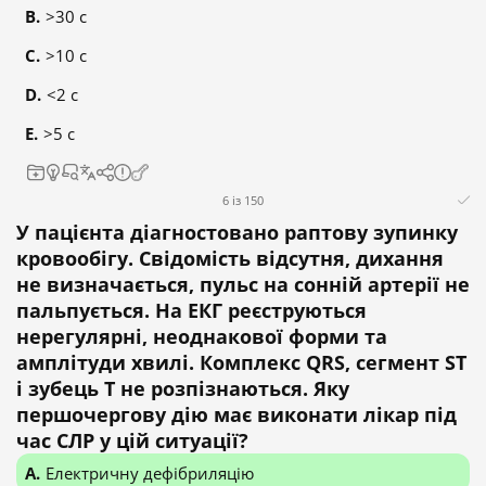
>30 c
>10 c
<2 c
>5 c
6 із 150
У пацієнта діагностовано раптову зупинку
кровообігу. Свідомість відсутня, дихання
не визначається, пульс на сонній артерії не
пальпується. На ЕКГ реєструються
нерегулярні, неоднакової форми та
амплітуди хвилі. Комплекс QRS, сегмент ST
і зубець T не розпізнаються. Яку
першочергову дію має виконати лікар під
час СЛР у цій ситуації?
Електричну дефібриляцію