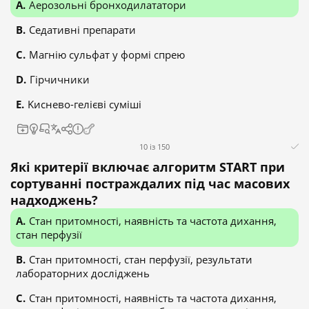
Аерозольні бронходилататори
Седативні препарати
Магнію сульфат у формі спрею
Гірчичники
Kиснево-гелієві суміші
10 із 150
Які критерії включає алгоритм START при
сортуванні постраждалих під час масових
надходжень?
Стан притомності, наявність та частота дихання,
стан перфузії
Стан притомності, стан перфузії, результати
лабораторних досліджень
Стан притомності, наявність та частота дихання,