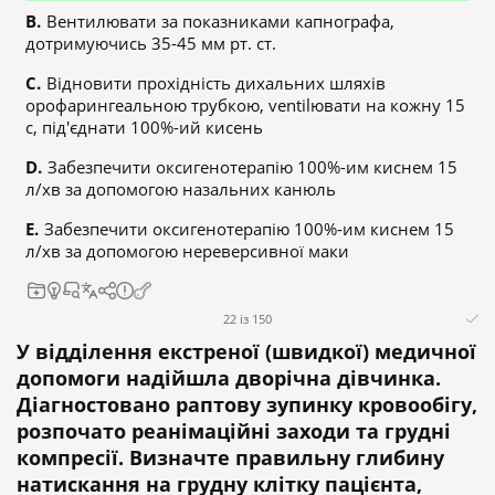
Вентилювати за показниками капнографа,
дотримуючись 35-45 мм рт. ст.
Відновити прохідність дихальних шляхів
орофарингеальною трубкою, ventilювати на кожну 15
с, під'єднати 100%-ий кисень
Забезпечити оксигенотерапію 100%-им киснем 15
л/хв за допомогою назальних канюль
Забезпечити оксигенотерапію 100%-им киснем 15
л/хв за допомогою нереверсивної маки
22 із 150
У відділення екстреної (швидкої) медичної
допомоги надійшла дворічна дівчинка.
Діагностовано раптову зупинку кровообігу,
розпочато реанімаційні заходи та грудні
компресії. Визначте правильну глибину
натискання на грудну клітку пацієнта,