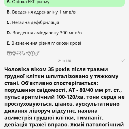
Оцінка ЕКГ-ритму
Введення адреналіну 1 мг в/в
Негайна дефібриляція
Введення аміодарону 300 мг в/в
Визначення рівня глюкози крові
24 із 150
Чоловіка віком 35 років після травми
грудної клітки шпиталізовано у тяжкому
стані. Об'єктивно спостерігається:
порушення свідомості, АТ - 80/40 мм рт. ст.,
пульс аритмічний 100-120/хв, тони серця не
прослуховуються, ціаноз, аускультативно
дихання ліворуч відсутнє, наявна
асиметрія грудної клітки, тимпаніт,
девіація трахеї вправо. Який патологічний