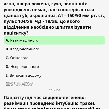
ясна, шкіра рожева, суха, зовнішніх
ушкоджень немає, але спостерігається
ціаноз губ, акроціаноз. АТ - 150/90 мм рт. ст.,
пульс 104/хв, ЧД - 18/хв. До якого
відділення необхідно шпиталізувати
пацієнтку?
Реанімаційного
Кардіологічного
Опікового
Неврологічного
Виписати додому
20 із 150
Пацієнту під час серцево-легеневої
реанімації проведено інтубацію трахеї.