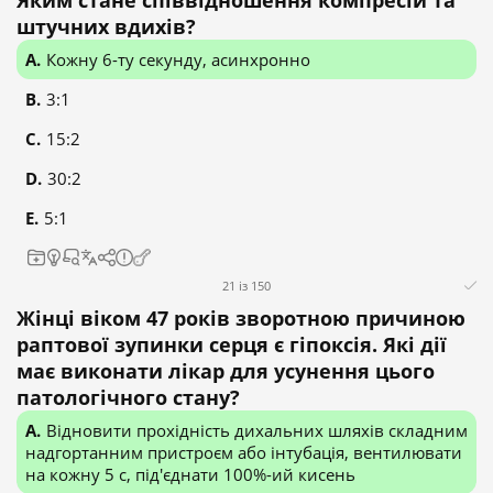
Яким стане співвідношення компресій та
штучних вдихів?
Кожну 6-ту секунду, асинхронно
3:1
15:2
30:2
5:1
21 із 150
Жінці віком 47 років зворотною причиною
раптової зупинки серця є гіпоксія. Які дії
має виконати лікар для усунення цього
патологічного стану?
Відновити прохідність дихальних шляхів складним
надгортанним пристроєм або інтубація, вентилювати
на кожну 5 с, під'єднати 100%-ий кисень