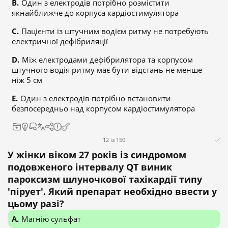
Один з електродів потрібно розмістити
якнайближче до корпуса кардіостимулятора
Пацієнти із штучним водієм ритму не потребують
електричної дефібриляції
Між електродами дефібрилятора та корпусом
штучного водія ритму має бути відстань не менше
ніж 5 см
Один з електродів потрібно встановити
безпосередньо над корпусом кардіостимулятора
12 із 150
У жінки віком 27 років із синдромом
подовженого інтервалу QT виник
пароксизм шлуночкової тахікардії типу
'пірует'. Який препарат необхідно ввести у
цьому разі?
Магнію сульфат