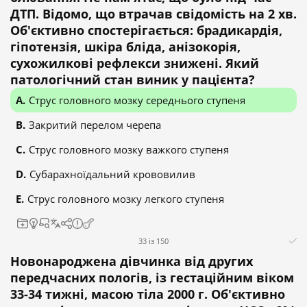
ДТП. Відомо, що втрачав свідомість на 2 хв.
Об'єктивно спостерігається: брадикардія,
гіпотензія, шкіра бліда, анізокорія,
сухожилкові рефлекси знижені. Який
патологічний стан виник у пацієнта?
Струс головного мозку середнього ступеня
Закритий перелом черепа
Струс головного мозку важкого ступеня
Субарахноїдальний крововилив
Струс головного мозку легкого ступеня
33 із 150
Новонароджена дівчинка від других
передчасних пологів, із гестаційним віком
33-34 тижні, масою тіла 2000 г. Об'єктивно