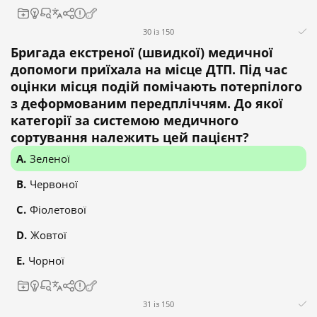
30 із 150
Бригада екстреної (швидкої) медичної
допомоги приїхала на місце ДТП. Під час
оцінки місця подій помічають потерпілого
з деформованим передпліччям. До якої
категорії за системою медичного
сортування належить цей пацієнт?
Зеленої
Червоної
Фіолетової
Жовтої
Чорної
31 із 150