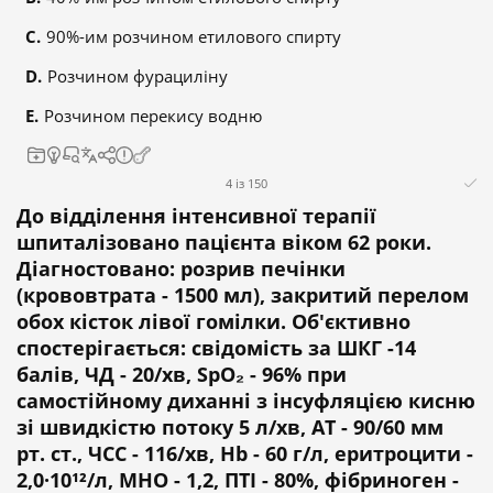
90%-им розчином етилового спирту
Розчином фурациліну
Розчином перекису водню
4 із 150
До відділення інтенсивної терапії
шпиталізовано пацієнта віком 62 роки.
Діагностовано: розрив печінки
(крововтрата - 1500 мл), закритий перелом
обох кісток лівої гомілки. Об'єктивно
спостерігається: свідомість за ШКГ -14
балів, ЧД - 20/хв, SpO₂ - 96% при
самостійному диханні з інсуфляцією кисню
зі швидкістю потоку 5 л/хв, АТ - 90/60 мм
рт. ст., ЧСС - 116/хв, Hb - 60 г/л, еритроцити -
2,0·10¹²/л, МНО - 1,2, ПТІ - 80%, фібриноген -