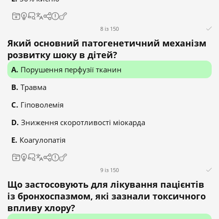
8 із 150
Який основний патогенетичний механізм
розвитку шоку в дітей?
Порушення перфузії тканин
Травма
Гіповолемія
Зниження скоротливості міокарда
Коагулопатія
9 із 150
Що застосовують для лікування пацієнтів
із бронхоспазмом, які зазнали токсичного
впливу хлору?