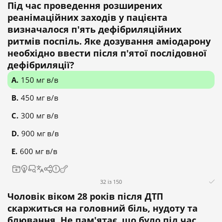
Під час проведення розширених
реанімаційних заходів у пацієнта
визначалося п'ять дефібриляційних
ритмів поспіль. Яке дозування аміодарону
необхідно ввести після п'ятої послідовної
дефібриляції?
150 мг в/в
450 мг в/в
300 мг в/в
900 мг в/в
600 мг в/в
32 із 150
Чоловік віком 28 років після ДТП
скаржиться на головний біль, нудоту та
блювання. Не пам'ятає, що було під час