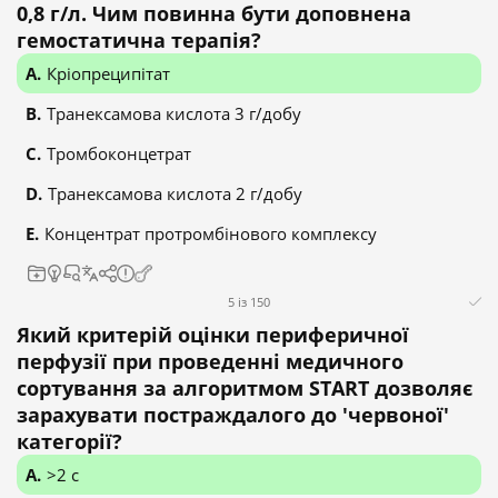
0,8 г/л. Чим повинна бути доповнена
гемостатична терапія?
Кріопреципітат
Транексамова кислота 3 г/добу
Тромбоконцетрат
Транексамова кислота 2 г/добу
Концентрат протромбінового комплексу
5 із 150
Який критерій оцінки периферичної
перфузії при проведенні медичного
сортування за алгоритмом START дозволяє
зарахувати постраждалого до 'червоної'
категорії?
>2 c