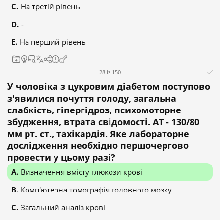
На третій рівень
-
На перший рівень
28 із 150
У чоловіка з цукровим діабетом поступово
з'явилися почуття голоду, загальна
слабкість, гіпергідроз, психомоторне
збудження, втрата свідомості. АТ - 130/80
мм рт. ст., тахікардія. Яке лабораторне
дослідження необхідно першочергово
провести у цьому разі?
Визначення вмісту глюкози крові
Комп'ютерна томографія головного мозку
Загальний аналіз крові