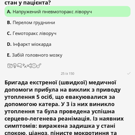
стан у пацієнта?
Напружений пневмоторакс ліворуч
Перелом груднини
Гемоторакс ліворуч
Інфаркт міокарда
Забій головного мозку
25 із 150
Бригада екстреної (швидкої) медичної
допомоги прибула на виклик з приводу
утоплення 5 осіб, що евакуювалися за
допомогою катера. У 3 із них виникло
утоплення та була проведена успішна
серцево-легенева реанімація. Із наявних
симптомів: виражена задишка у стані
спокою, ціаноз, пінисте мокротиння та