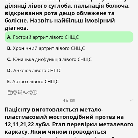
ділянці лівого суглоба, пальпація болюча,
відкривання рота дещо обмежене та
болісне. Назвіть найбільш імовірний
діагноз.
Гострий артрит лівого СНЩС
Хронічний артрит лівого СНЩС
Юнацька дисфункція лівого СНЩС
Анкліоз лівого СНЩС
Артроз лівого СНЩС
4 із 150
Пацієнту виготовляється метало-
пластмасовий мостоподібний протез на
12,11,21,22 зуби. Етап перевірки металевого
каркасу. Яким чином проводиться