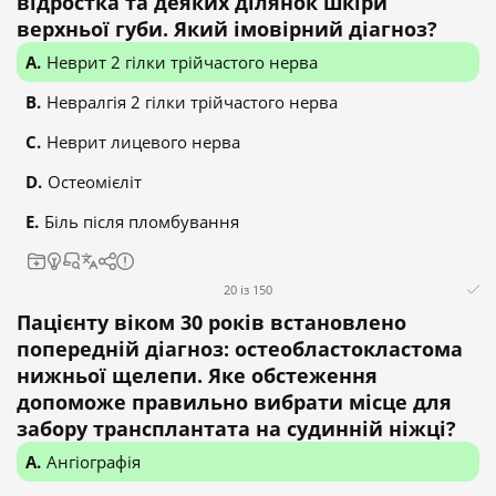
відростка та деяких ділянок шкіри
верхньої губи. Який імовірний діагноз?
Неврит 2 гілки трійчастого нерва
Невралгія 2 гілки трійчастого нерва
Неврит лицевого нерва
Остеомієліт
Біль після пломбування
20 із 150
Пацієнту віком 30 років встановлено
попередній діагноз: остеобластокластома
нижньої щелепи. Яке обстеження
допоможе правильно вибрати місце для
забору трансплантата на судинній ніжці?
Ангіографія