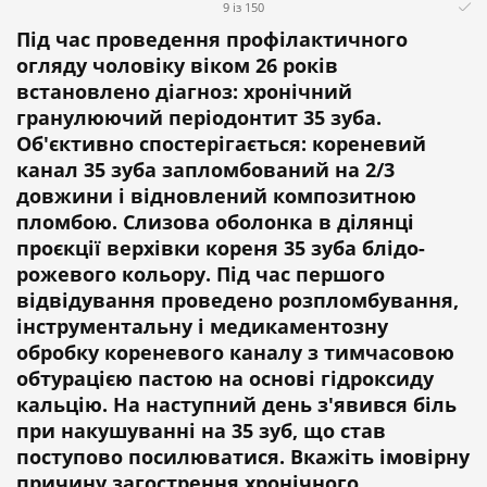
9 із 150
Під час проведення профілактичного
огляду чоловіку віком 26 років
встановлено діагноз: хронічний
гранулюючий періодонтит 35 зуба.
Об'єктивно спостерігається: кореневий
канал 35 зуба запломбований на 2/3
довжини і відновлений композитною
пломбою. Слизова оболонка в ділянці
проєкції верхівки кореня 35 зуба блідо-
рожевого кольору. Під час першого
відвідування проведено розпломбування,
інструментальну і медикаментозну
обробку кореневого каналу з тимчасовою
обтурацією пастою на основі гідроксиду
кальцію. На наступний день з'явився біль
при накушуванні на 35 зуб, що став
поступово посилюватися. Вкажіть імовірну
причину загострення хронічного