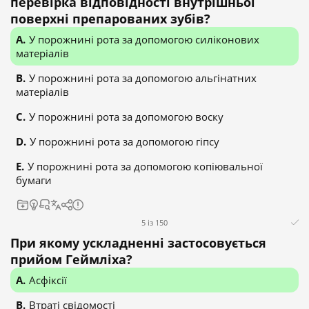
перевірка відповідності внутрішньої
поверхні препарованих зубів?
У порожнині рота за допомогою силіконових
матеріалів
У порожнині рота за допомогою альгінатних
матеріалів
У порожнині рота за допомогою воску
У порожнині рота за допомогою гіпсу
У порожнині рота за допомогою копіювальної
бумаги
5 із 150
При якому ускладненні застосовується
прийом Геймліха?
Асфіксії
Втраті свідомості