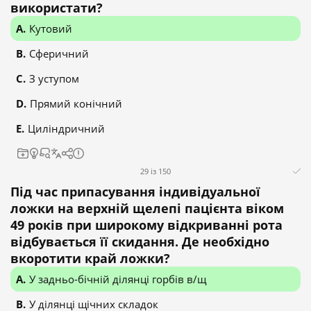
використати?
Кутовий
Сферичний
З уступом
Прямий конічний
Циліндричний
29 із 150
Під час припасування індивідуальної
ложки на верхній щелепі пацієнта віком
49 років при широкому відкриванні рота
відбувається її скидання. Де необхідно
вкоротити край ложки?
У задньо-бічній ділянці горбів в/щ
У ділянці щічних складок