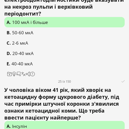
на некроз пульпи і верхівковий
періодонтит?
100 мкА і більше
50-60 мкА
2-6 мкА
20-40 мкА
40-40 мкА
25 із 150
У чоловіка віком 41 рік, який хворіє на
кетоацидну форму цукрового діабету, під
час примірки штучної коронки з'явилися
ознаки кетоацидної коми. Що треба
ввести пацієнту найперше?
Інсулін