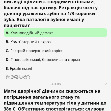
вигляді щілини з твердими стінками,
болючі під час дотику. Ретракція ясен у
ділянці уражених зубів на 1/3 коронки
зуба. Яка патологія зубної емалі у
пацієнтки?
Клиноподібний дефект
Комп'ютерний некроз
Гострий поверхневий карієс
Гіпоплазія емалі, борозенчаста форма
Ерозія емалі
12 із 150
Мати дворічної дівчинки скаржиться на
погіршення загального стану та
підвищення температури тіла у дитини до
38о С. Об'єктивно спостерігається: слизова