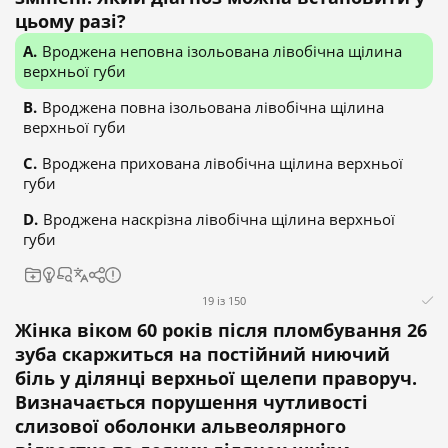
цьому разі?
Вроджена неповна ізольована лівобічна щілина
верхньої губи
Вроджена повна ізольована лівобічна щілина
верхньої губи
Вроджена прихована лівобічна щілина верхньої
губи
Вроджена наскрізна лівобічна щілина верхньої
губи
19 із 150
Жінка віком 60 років після пломбування 26
зуба скаржиться на постійний ниючий
біль у ділянці верхньої щелепи праворуч.
Визначається порушення чутливості
слизової оболонки альвеолярного