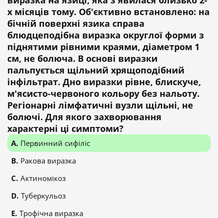
виразка на язиці, яка з'явилася близько 2-
х місяців тому. Об'єктивно встановлено: на
бічній поверхні язика справа
блюдцеподібна виразка округлої форми з
піднятими рівними краями, діаметром 1
см, не болюча. В основі виразки
пальпується щільний хрящоподібний
інфільтрат. Дно виразки рівне, блискуче,
м'ясисто-червоного кольору без нальоту.
Регіонарні лімфатичні вузли щільні, не
болючі. Для якого захворювання
характерні ці симптоми?
Первинний сифіліс
Ракова виразка
Актиномікоз
Туберкульоз
Трофічна виразка