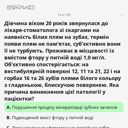
14 із 150
Дівчина віком 20 років звернулася до
лікаря-стоматолога зі скаргами на
наявність білих плям на зубах, термін
появи плям не пам'ятає, суб'єктивно вони
її не турбують. Проживає в місцевості із
вмістом фтору у питній воді 1,0 мг/л.
Об'єктивно спостерігається: на
вестибулярній поверхні 12, 11 та 21, 22 і на
горбах 16 та 26 зубів плями білого кольору
з гладенькою, блискучою поверхнею. Яка
причина виникнення цієї патології у
пацієнтки?
Порушення процесу мінералізації зубних зачатків
Підвищений вміст фтору у питній воді
Демінералізація сформованих постійних зубів