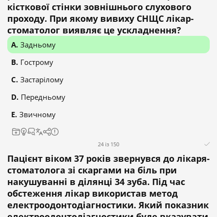
кісткової стінки зовнішнього слухового
проходу. При якому вивиху СНЩС лікар-
стоматолог виявляє це ускладнення?
Задньому
Гострому
Застарілому
Передньому
Звичному
24 із 150
Пацієнт віком 37 років звернувся до лікаря-
стоматолога зі скаргами на біль при
накушуванні в ділянці 34 зуба. Під час
обстеження лікар використав метод
електроодонтодіагностики. Який показник
електроодонтодіагностики буде вказувати