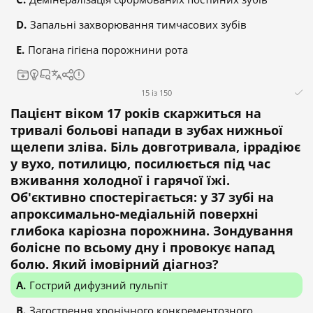
Запальні захворювання тимчасових зубів
Погана гігієна порожнини рота
15 із 150
Пацієнт віком 17 років скаржиться на
тривалі больові напади в зубах нижньої
щелепи зліва. Біль довготривала, іррадіює
у вухо, потилицю, посилюється під час
вживання холодної і гарячої їжі.
Об'єктивно спостерігається: у 37 зубі на
апроксимально-медіальній поверхні
глибока каріозна порожнина. Зондування
болісне по всьому дну і провокує напад
болю. Який імовірний діагноз?
Гострий дифузний пульпіт
Загострення хронічного конкрементозного