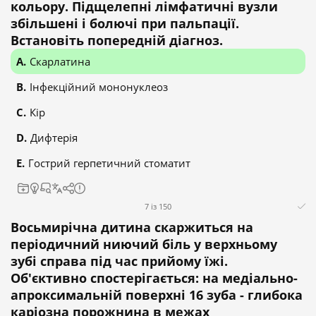
кольору. Підщелепні лімфатичні вузли
збільшені і болючі при пальпації.
Встановіть попередній діагноз.
Скарлатина
Інфекційний мононуклеоз
Кір
Дифтерія
Гострий герпетичний стоматит
7 із 150
Восьмирічна дитина скаржиться на
періодичний ниючий біль у верхньому
зубі справа під час прийому їжі.
Об'єктивно спостерігається: на медіально-
апроксимальній поверхні 16 зуба - глибока
каріозна порожнина в межах