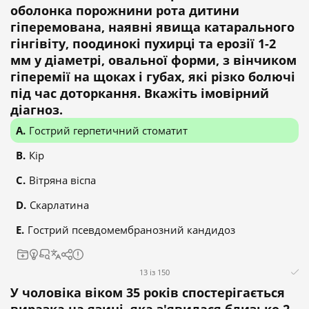
оболонка порожнини рота дитини
гіперемована, наявні явища катарального
гінгівіту, поодинокі пухирці та ерозії 1-2
мм у діаметрі, овальної форми, з вінчиком
гіперемії на щоках і губах, які різко болючі
під час доторкання. Вкажіть імовірний
діагноз.
Гострий герпетичний стоматит
Кір
Вітряна віспа
Скарлатина
Гострий псевдомембранозний кандидоз
13 із 150
У чоловіка віком 35 років спостерігається