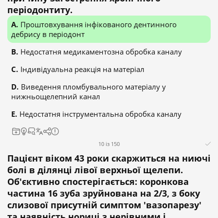
періодонтиту.
Проштовхування інфікованого дентинного
дебрису в періодонт
Недостатня медикаментозна обробка каналу
Індивідуальна реакція на матеріал
Виведення пломбувального матеріалу у
нижньощелепний канал
Недостатня інструментальна обробка каналу
10 із 150
Пацієнт віком 43 роки скаржиться на ниючі
болі в ділянці лівої верхньої щелепи.
Об'єктивно спостерігається: коронкова
частина 16 зуба зруйнована на 2/3, з боку
слизової присутній симптом 'вазопарезу'
та наявність нориці з нерівними і