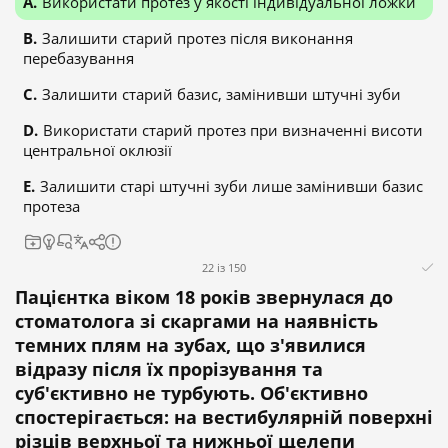
Використати протез у якості індивідуальної ложки
Залишити старий протез після виконання
перебазування
Залишити старий базис, замінивши штучні зуби
Використати старий протез при визначенні висоти
центральної оклюзії
Залишити старі штучні зуби лише замінивши базис
протеза
22 із 150
Пацієнтка віком 18 років звернулася до
стоматолога зі скаргами на наявність
темних плям на зубах, що з'явилися
відразу після їх прорізування та
суб'єктивно не турбують. Об'єктивно
спостерігається: на вестибулярній поверхні
різців верхньої та нижньої щелепи