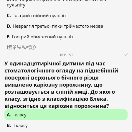
пульпіту
Гострий гнійний пульпіт
Невралгія третьої гілки трійчастого нерва
Гострий обмежений пульпіт
16 із 150
У одинадцятирічної дитини під час
стоматологічного огляду на піднебінній
поверхні верхнього бічного різця
виявлено каріозну порожнину, що
розташовується в сліпій ямці. До якого
класу, згідно з класифікацією Блека,
відноситься ця каріозна порожнина?
І класу
ІІ класу