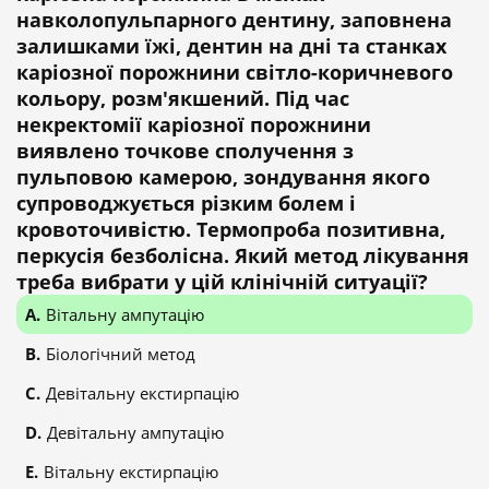
навколопульпарного дентину, заповнена
залишками їжі, дентин на дні та станках
каріозної порожнини світло-коричневого
кольору, розм'якшений. Під час
некректомії каріозної порожнини
виявлено точкове сполучення з
пульповою камерою, зондування якого
супроводжується різким болем і
кровоточивістю. Термопроба позитивна,
перкусія безболісна. Який метод лікування
треба вибрати у цій клінічній ситуації?
Вітальну ампутацію
Біологічний метод
Девітальну екстирпацію
Девітальну ампутацію
Вітальну екстирпацію