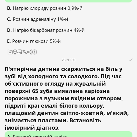
Натрію хлориду розчин 0,9%-й
Розчин адреналіну 1%-й
Натрію бікарбонат розчин 4%-й
Розчин глюкози 5%-й
26 із 150
П'ятирічна дитина скаржиться на біль у
зубі від холодного та солодкого. Під час
об'єктивного огляду на жувальній
поверхні 65 зуба виявлена каріозна
порожнина з вузьким вхідним отвором,
підриті краї емалі білого кольору,
плащовий дентин світло-жовтий, м'який,
знімається пластами. Встановіть
імовірний діагноз.
Гострий середній карієс