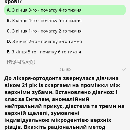
крові?
З кінця 3-го - початку 4-го тижня
З кінця 4-го - початку 5-го тижня
З кінця 1-го - початку 2-го тижня
З кінця 2-го - початку 3-го тижня
З кінця 5-го - початку 6-го тижня
2 із 150
До лікаря-ортодонта звернулася дівчина
віком 21 рік із скаргами на проміжки між
верхніми зубами. Встановлено діагноз: І
клас за Енгелем, аномалійний
нейтральний прикус, діастема та треми на
верхній щелепі, зумовлені
індивідуальною мікродентією верхніх
різців. Вкажіть раціональний метод