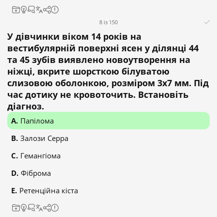
8 із 150
У дівчинки віком 14 років на
вестибулярній поверхні ясен у ділянці 44
та 45 зубів виявлено новоутворення на
ніжці, вкрите шорсткою білуватою
слизовою оболонкою, розміром 3х7 мм. Під
час дотику не кровоточить. Встановіть
діагноз.
Папілома
Залози Серра
Гемангіома
Фіброма
Ретенційна кіста