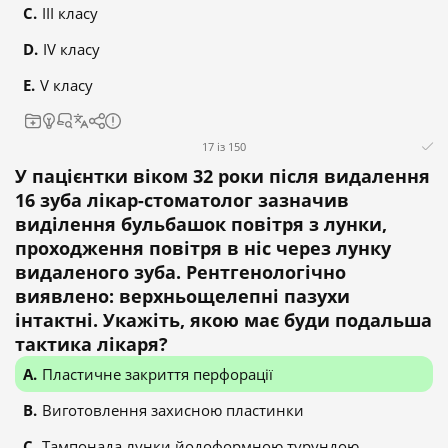
ІІІ класу
ІV класу
V класу
17 із 150
У пацієнтки віком 32 роки після видалення
16 зуба лікар-стоматолог зазначив
виділення бульбашок повітря з лунки,
проходження повітря в ніс через лунку
видаленого зуба. Рентгенологічно
виявлено: верхньощелепні пазухи
інтактні. Укажіть, якою має буди подальша
тактика лікаря?
Пластичне закриття перфорації
Виготовлення захисною пластинки
Тампонада лунки йодоформною турундою