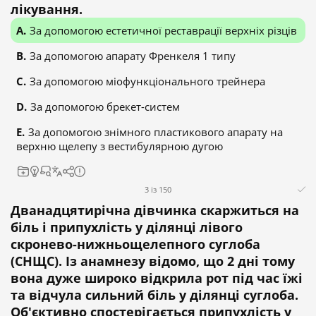
лікування.
За допомогою естетичної реставрації верхніх різців
За допомогою апарату Френкеля 1 типу
За допомогою міофункціонального трейнера
За допомогою брекет-систем
За допомогою знімного пластикового апарату на
верхню щелепу з вестибулярною дугою
3 із 150
Дванадцятирічна дівчинка скаржиться на
біль і припухлість у ділянці лівого
скронево-нижньощелепного суглоба
(СНЩС). Із анамнезу відомо, що 2 дні тому
вона дуже широко відкрила рот під час їжі
та відчула сильний біль у ділянці суглоба.
Об'єктивно спостерігається припухлість у