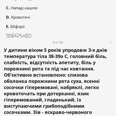
Нападі кашлю
Кровотечі
Ейфорії
6 із 150
У дитини віком 5 років упродовж 3-х днів
температура тіла 38-39о С, головний біль,
слабкість, відсутність апетиту, біль у
порожнині рота та під час ковтання.
Об'єктивно встановлено: слизова
оболонка порожнини рота суха, ясенні
сосочки гіперемовані, набряклі, легко
кровоточать при доторканні, язик
гіперемований, гладенький, із
виступаючими грибоподібними
сосочками. Зів - яскраво-червоного