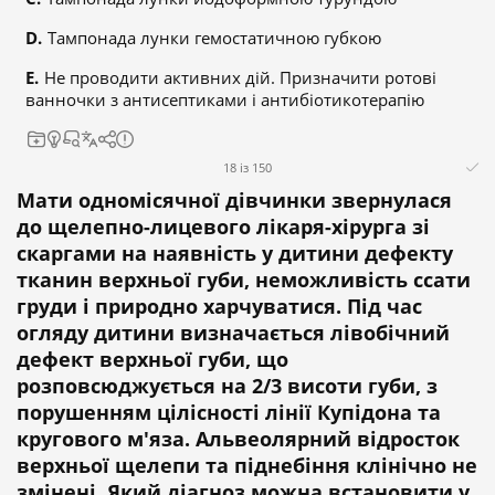
Тампонада лунки гемостатичною губкою
Не проводити активних дій. Призначити ротові
ванночки з антисептиками і антибіотикотерапію
18 із 150
Мати одномісячної дівчинки звернулася
до щелепно-лицевого лікаря-хірурга зі
скаргами на наявність у дитини дефекту
тканин верхньої губи, неможливість ссати
груди і природно харчуватися. Під час
огляду дитини визначається лівобічний
дефект верхньої губи, що
розповсюджується на 2/3 висоти губи, з
порушенням цілісності лінії Купідона та
кругового м'яза. Альвеолярний відросток
верхньої щелепи та піднебіння клінічно не
змінені. Який діагноз можна встановити у