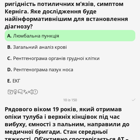
ригідність потиличних м’язів, симптом
Керніга. Яке дослідження буде
найінформативнішим для встановлення
діагнозу?
Люмбальна пункція
Загальний аналіз крові
Рентгенограма органів грудної клітки
Рентгенограма пазух носа
ЕКГ
10 із 150
Рядового віком 19 років, який отримав
опіки тулуба і верхніх кінцівок під час
вибуху, ємності з пальним, направили до
медичної бригади. Стан середньої
тяжкості. Об’єктивно спостерігається АТ –