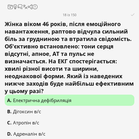
18 із 150
Жінка віком 46 років, після емоційного
навантаження, раптово відчула сильний
біль за грудниною та втратила свідомість.
Об'єктивно встановлено: тони серця
відсутні, апное, АТ та пульс не
визначається. На ЕКГ спостерігається:
хвилі різної висоти та ширини,
неоднакової форми. Який із наведених
нижче заходів буде найбільш ефективним
у цьому разі?
Електрична дефібриляція
Дігоксин в/с
Атропін в/с
Адреналін в/с