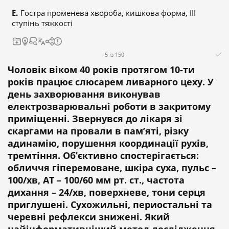
Гостра променева хвороба, кишкова форма, III
ступінь тяжкості
5 із 150
Чоловік віком 40 років протягом 10-ти
років працює слюсарем ливарного цеху. У
день захворювання виконував
електрозварювальні роботи в закритому
приміщенні. Звернувся до лікаря зі
скаргами на провали в пам’яті, різку
адинамію, порушення координації рухів,
тремтіння. Об’єктивно спостерігається:
обличчя гіперемоване, шкіра суха, пульс –
100/хв, АТ – 100/60 мм рт. ст., частота
дихання – 24/хв, поверхневе, тони серця
приглушені. Сухожильні, периостальні та
черевні рефлекси знижені. Який