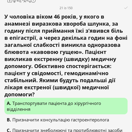
21 із 150
У чоловіка віком 46 років, у якого в
анамнезі виразкова хвороба шлунка, за
годину після приймання їжі з’явився біль
в епігастрії, а через декілька годин на фоні
загальної слабкості виникла одноразова
блювота «кавовою гущею». Пацієнт
викликав екстренну (швидку) медичну
допомогу. Обєктивно спостерігається:
пацієнт у свідомості, гемодинамічно
стабільний. Якими будуть подальші дії
лікаря екстреної (швидкої) медичної
допомоги?
Транспортувати пацієнта до хірургічного
відділення
Призначити консультацію гастроентеролога
Призначити знеболюючі та протиблювотні засоби