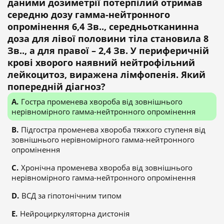
даними дозиметрії потерпілий отримав
середню дозу гамма-нейтронного
опромінення 6,4 Зв.., середньотканинна
доза для лівої половини тіла становила 8
Зв.., а для правої – 2,4 Зв. У периферичній
крові хворого наявний нейтрофільний
лейкоцитоз, виражена лімфопенія. Який
попередній діагноз?
Гостра променева хвороба від зовнішнього
нерівномірного гамма-нейтронного опромінення
Підгостра променева хвороба тяжкого ступеня від
зовнішнього нерівномірного гамма-нейтронного
опромінення
Хронічна променева хвороба від зовнішнього
нерівномірного гамма-нейтронного опромінення
ВСД за гіпотонічним типом
Нейроциркуляторна дистонія