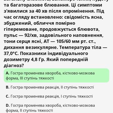
та багаторазове блювання. Ці симптоми
з’явилися за 40 хв після опромінення. Під
час огляду встановлено: свідомість ясна,
збуджений, обличчя помірно
гіперемоване, продовжується блювота,
пульс — 92/хв, задовільного наповнення,
тони серця ясні, АТ — 105/60 мм рт. ст.,
дихання везикулярне. Температура тіла —
37,0°С. Показники індивідуального
дозиметру 4,8 Гр. Який попередній
діагноз?
Гостра променева хвороба, кістково-мозкова
форма, III ступінь тяжкості
Гостра променева реакція, II ступінь тяжкості
Гостра променева реакція, I ступінь тяжкості
Гостра променева хвороба, кістково-мозкова
форма, II ступінь тяжкості