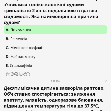
з’явилися тоніко-клонічні судоми
тривалістю 2 хв із подальшою втратою
свідомості. Яка найімовірніша причина
судом?
Лихоманка
Епілепсія
Менінгоенцефаліт
Набряк мозку
Спазмофілія
8 із 150
Десятимісячна дитина захворіла раптово.
Об'єктивно спостерігається: зниження
апетиту, млявість, одноразове блювання,
підвищення температури тіла до 37,5°C,