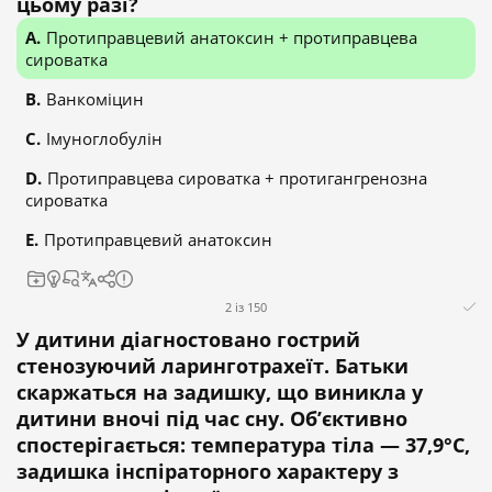
цьому разі?
Протиправцевий анатоксин + протиправцева
сироватка
Ванкоміцин
Імуноглобулін
Протиправцева сироватка + протигангренозна
сироватка
Протиправцевий анатоксин
2 із 150
У дитини діагностовано гострий
стенозуючий ларинготрахеїт. Батьки
скаржаться на задишку, що виникла у
дитини вночі під час сну. Об’єктивно
спостерігається: температура тіла — 37,9°С,
задишка інспіраторного характеру з