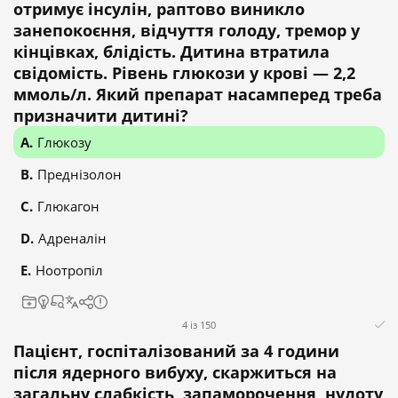
отримує інсулін, раптово виникло
занепокоєння, відчуття голоду, тремор у
кінцівках, блідість. Дитина втратила
свідомість. Рівень глюкози у крові — 2,2
ммоль/л. Який препарат насамперед треба
призначити дитині?
Глюкозу
Преднізолон
Глюкагон
Адреналін
Ноотропіл
4 із 150
Пацієнт, госпіталізований за 4 години
після ядерного вибуху, скаржиться на
загальну слабкість, запаморочення, нудоту