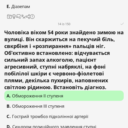
Діазепам
14 із 150
Чоловіка віком 54 роки знайдено зимою на
вулиці. Він скаржиться на пекучий біль,
свкрбіня і «розпирання» пальців ніг.
Об’єктивно встановлено: відчувається
сильний запах алкоголю, пацієнт
агресивний, ступні набряклі, на фоні
побілілої шкіри є червоно-фіолетові
плями, декілька пухирів, наповнених
світлою рідиною. Встановіть діагноз.
Обмороження II ступеня
Обмороження III ступеня
Гострий тромбоз підколінної артерії
Синдром позиційного здавлення ступні