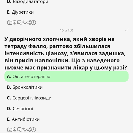
Вазодилататори
Діуретики
16 із 150
У дворічного хлопчика, який хворіє на
тетраду Фалло, раптово збільшилася
інтенсивність ціанозу, з’явилася задишка,
він присів навпочіпки. Що з наведеного
нижче має призначити лікар у цьому разі?
Оксигенотерапію
Бронхолітики
Серцеві глікозиди
Сечогінні
Антибіотики