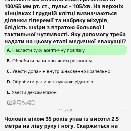
100/65 мм рт. ст., пульс – 105/хв. На верхніх
кінцівках і грудній клітці визначаються
ділянки гіперемії та набряку міхурів,
блідість шкіри з втратою больової і
тактильної чутливості. Яку допомогу треба
надати на цьому етапі медичної евакуації?
Накласти суху асептичну пов’язку
Обробити рани масляним розчином
Увести допамін внутрішньовенно крапельно
Обробити рани дегазуючою рідиною
Увести дексаметазон
11 із 150
Чоловік віком 35 років упав із висоти 2,5
метра на ліву руку і ногу. Скаржиться на