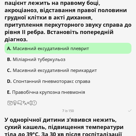
пацієнт лежить на правому боці,
акроціаноз, відставання правої половини
грудної клітки в акті дихання,
притуплення перкуторного звуку справа до
рівня II ребра. Встановіть попередній
діагноз.
Масивний ексудативний плеврит
Міліарний туберкульоз
Масивний ексудативний перикардит
Спонтанний пневмоторакс справа
Правобічна крупозна пневмонія
7 із 150
У однорічної дитини з’явився нежить,
сухий кашель, підвищення температури
тіла до 39°C. За 30 хв після госпіталізації