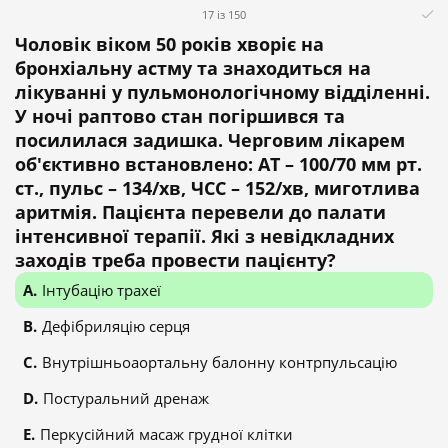
17 із 150
Чоловік віком 50 років хворіє на
бронхіальну астму та знаходиться на
лікуванні у пульмонологічному відділенні.
У ночі раптово стан погіршився та
посилилася задишка. Черговим лікарем
об'єктивно встановлено: АТ – 100/70 мм рт.
ст., пульс – 134/хв, ЧСС – 152/хв, миготлива
аритмія. Пацієнта перевели до палати
інтенсивної терапії. Які з невідкладних
заходів треба провести пацієнту?
Інтубацію трахеї
Дефібриляцію серця
Внутрішньоаортальну балонну контрпульсацію
Постуральний дренаж
Перкусійний масаж грудної клітки