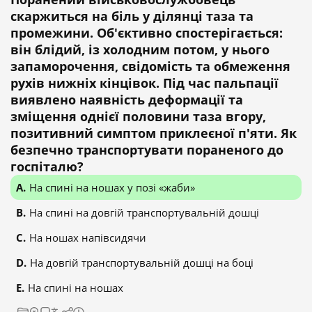
скаржиться на біль у ділянці таза та
промежини. Об'єктивно спостерігається:
він блідий, із холодним потом, у нього
запаморочення, свідомість та обмеження
рухів нижніх кінцівок. Під час пальпації
виявлено наявність деформації та
зміщення однієї половини таза вгору,
позитивний симптом приклеєної п'яти. Як
безпечно транспортувати пораненого до
госпіталю?
На спині на ношах у позі «жаби»
На спині на довгій транспортувальній дошці
На ношах напівсидячи
На довгій транспортувальній дошці на боці
На спині на ношах