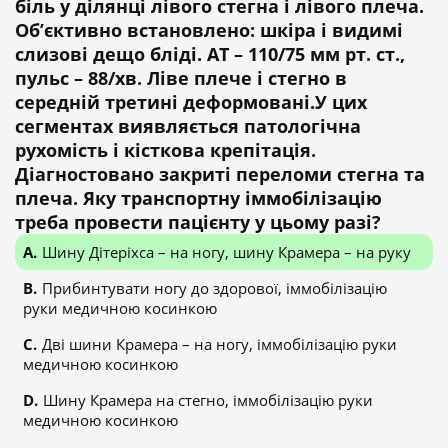
біль у ділянці лівого стегна і лівого плеча.
Об’єктивно встановлено: шкіра і видимі
слизові дещо бліді. АТ – 110/75 мм рт. ст.,
пульс – 88/хв. Ліве плече і стегно в
середній третині деформовані.У цих
сегментах виявляється патологічна
рухомість і кісткова крепітація.
Діагностовано закриті переломи стегна та
плеча. Яку транспортну іммобілізацію
треба провести пацієнту у цьому разі?
Шину Дітеріхса – на ногу, шину Крамера – на руку
Прибинтувати ногу до здорової, іммобілізацію
руки медичною косинкою
Дві шини Крамера – на ногу, іммобілізацію руки
медичною косинкою
Шину Крамера на стегно, іммобілізацію руки
медичною косинкою