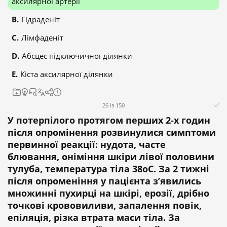
аксилярної артерії
Гідраденіт
Лімфаденіт
Абсцес підключичної ділянки
Кіста аксилярної ділянки
26 із 150
У потерпілого протягом перших 2-х годин
після опромінення розвинулися симптоми
первинної реакції: нудота, часте
блювання, оніміння шкіри лівої половини
тулуба, температура тіла 38оС. За 2 тижні
після опроменіння у пацієнта з’явились
множинні пухирці на шкірі, ерозії, дрібно
точкові крововиливи, запалення повік,
епіляція, різка втрата маси тіла. За