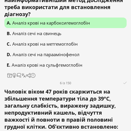
найінформативніший метод дослідження
треба використати для встановлення
діагнозу?
Аналіз крові на карбоксигемоглобін
Аналіз сечі на свинець
Аналіз крові на метгемоглобін
Аналіз сечі на параамінофенол
Аналіз крові на сульфгемоглобін
6 із 150
Чоловік віком 47 років скаржиться на
збільшення температури тіла до 39°C,
загальну слабкість, виражену задишку,
непродуктивний кашель, відчуття
важкості й повноти в правій половині
грудної клітки. Об’єктивно встановлено: