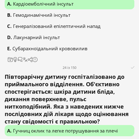
Кардіоемболічний інсульт
Гемодинамічний інсульт
Генералізований епілептичний напад
Лакунарний інсульт
Субарахноїдальний крововилив
24 із 150
Півторарічну дитину госпіталізовано до
приймального відділення. Об'єктивно
спостерігається: шкіра дитини бліда,
дихання поверхневе, пульс
ниткоподібний. Яка з наведених нижче
послідовних дій лікаря щодо оцінювання
стану свідомості є правильною?
Гучниц оклик та легке потрушування за плечі