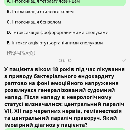
Інтоксикація тетраетилсвинцем
Інтоксикація етиленгліколем
Інтоксикація бензолом
Інтоксикація фосфорорганічними сполуками
Інтоксикація ртутьорганічними сполуками
23 із 150
У пацієнта віком 18 років під час лікування
з приводу бактеріального ендокардиту
раптово на фоні емоційного напруження
розвинувся генералізований судомний
напад. Після нападу в неврологічному
статусі визначалися: центральний параліч
VII, XII пар черепних нервів, геміанестезія
та центральний параліч праворуч. Який
імовірний діагноз у пацієнта?