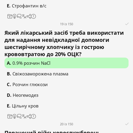
Строфантин в/с
19 із 150
Який лікарський засіб треба використати
для надання невідкладної допомоги
шестирічному хлопчику із гострою
крововтратою до 20% ОЦК?
0.9% розчин NaCl
Свіжозаморожена плазма
Розчин глюкози
Неогемодез
Цільну кров
20 із 150
Поранений військовослужбовець