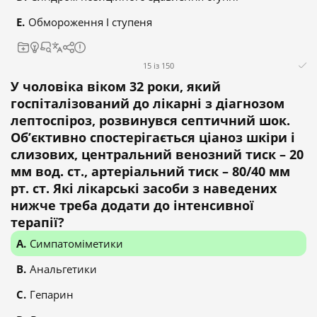
Обмороження I ступеня
15 із 150
У чоловіка віком 32 роки, який
госпіталізований до лікарні з діагнозом
лептоспіроз, розвинувся септичний шок.
Об’єктивно спостерігається ціаноз шкіри і
слизових, центральний венозний тиск – 20
мм вод. ст., артеріальний тиск – 80/40 мм
рт. ст. Які лікарські засоби з наведених
нижче треба додати до інтенсивної
терапії?
Симпатоміметики
Анальгетики
Гепарин