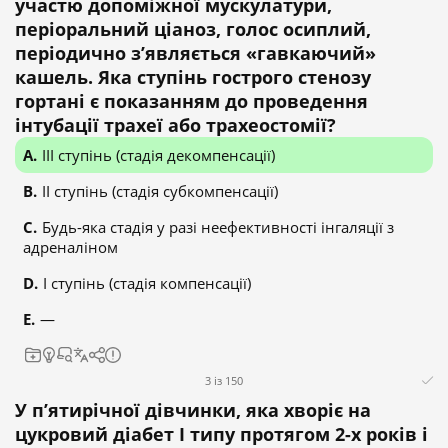
участю допоміжної мускулатури,
періоральний ціаноз, голос осиплий,
періодично з’являється «гавкаючий»
кашель. Яка ступінь гострого стенозу
гортані є показанням до проведення
інтубації трахеї або трахеостомії?
III ступінь (стадія декомпенсації)
II ступінь (стадія субкомпенсації)
Будь-яка стадія у разі неефективності інгаляції з
адреналіном
I ступінь (стадія компенсації)
—
3 із 150
У п’ятирічної дівчинки, яка хворіє на
цукровий діабет І типу протягом 2-х років і