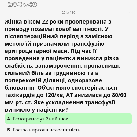
27 із 150
Жінка віком 22 роки прооперована з
приводу позаматкової вагітності. У
післяопераційний період з замісною
метою їй призначили трансфузію
еритроцитарної маси. Під час її
проведення у пацієнтки виникла різка
слабкість, запаморочення, пропасниця,
сильний біль за грудниною та в
поперековій ділянці, одноразове
блювання. Об’єктивно спостерігається
тахікардія до 120/хв, АТ знизився до 80/60
мм рт. ст. Яке ускладнення трансфузії
виникло у пацієнтки?
Гемотрансфузійний шок
Гостра ниркова недостатність