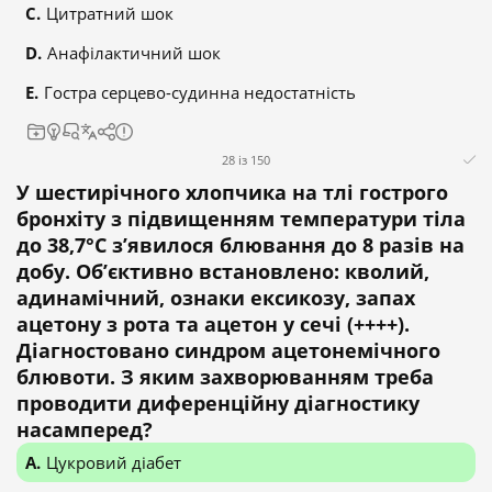
Цитратний шок
Анафілактичний шок
Гостра серцево-судинна недостатність
28 із 150
У шестирічного хлопчика на тлі гострого
бронхіту з підвищенням температури тіла
до 38,7°C з’явилося блювання до 8 разів на
добу. Об’єктивно встановлено: кволий,
адинамічний, ознаки ексикозу, запах
ацетону з рота та ацетон у сечі (++++).
Діагностовано синдром ацетонемічного
блювоти. З яким захворюванням треба
проводити диференційну діагностику
насамперед?
Цукровий діабет