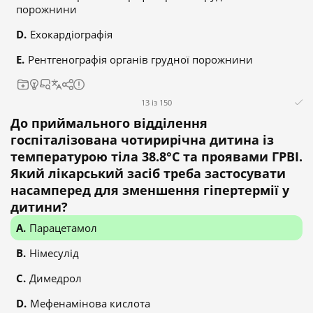
порожнини
Ехокардіографія
Рентгенографія органів грудної порожнини
13 із 150
До приймального відділення
госпіталізована чотирирічна дитина із
температурою тіла 38.8°C та проявами ГРВІ.
Який лікарський засіб треба застосувати
насамперед для зменшення гіпертермії у
дитини?
Парацетамол
Німесулід
Димедрол
Мефенамінова кислота