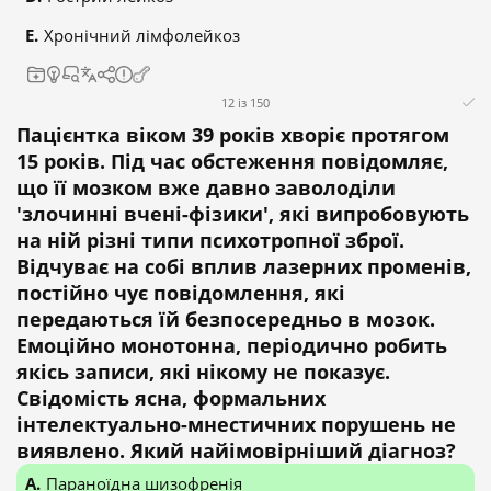
Хронічний лімфолейкоз
12 із 150
Пацієнтка віком 39 років хворіє протягом
15 років. Під час обстеження повідомляє,
що її мозком вже давно заволоділи
'злочинні вчені-фізики', які випробовують
на ній різні типи психотропної зброї.
Відчуває на собі вплив лазерних променів,
постійно чує повідомлення, які
передаються їй безпосередньо в мозок.
Емоційно монотонна, періодично робить
якісь записи, які нікому не показує.
Свідомість ясна, формальних
інтелектуально-мнестичних порушень не
виявлено. Який найімовірніший діагноз?
Параноїдна шизофренія