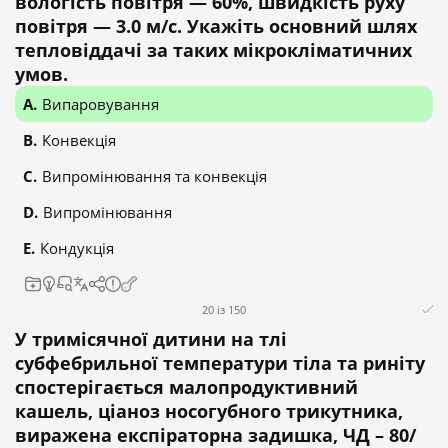
вологість повітря — 60%, швидкість руху
повітря — 3.0 м/с. Укажіть основний шлях
тепловіддачі за таких мікрокліматичних
умов.
Випаровування
Конвекція
Випромінювання та конвекція
Випромінювання
Кондукція
20 із 150
У тримісячної дитини на тлі
субфебрильної температури тіла та риніту
спостерігається малопродуктивний
кашель, ціаноз носогубного трикутника,
виражена експіраторна задишка, ЧД – 80/