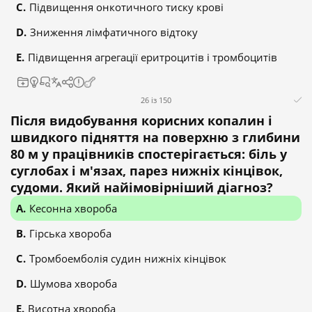
Підвищення онкотичного тиску крові
Зниження лімфатичного відтоку
Підвищення агрегації еритроцитів і тромбоцитів
26 із 150
Після видобування корисних копалин і
швидкого підняття на поверхню з глибини
80 м у працівників спостерігається: біль у
суглобах і м'язах, парез нижніх кінцівок,
судоми. Який найімовірніший діагноз?
Кесонна хвороба
Гірська хвороба
Тромбоемболія судин нижніх кінцівок
Шумова хвороба
Висотна хвороба