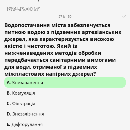
27 із 150
Водопостачання міста забезпечується
питною водою з підземних артезіанських
джерел, яка характеризується високою
якістю і чистотою. Який із
нижченаведених методів обробки
передбачається санітарними вимогами
для води, отриманої з підземних
міжпластових напірних джерел?
Знезараження
Коагуляція
Фільтрація
Знезалізнення
Дефторування