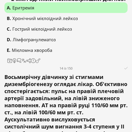
Еритремія
Хронічний мієлоїдний лейкоз
Гострий мієлоїдний лейкоз
Лімфогранулематоз
Мієломна хвороба
14 із 150
Восьмирічну дівчинку зі стигмами
дизембріогенезу оглядає лікар. Об'єктивно
спостерігається: пульс на правій плечовій
артерії задовільний, на лівій зниженого
наповнення. АТ на правій руці 110/60 мм рт.
ст., на лівій 100/60 мм рт. ст.
Аускультативно вислуховується
систолічний шум вигнання 3-4 ступеня у ІІ