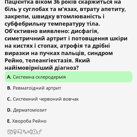
Пацієнтка віком 36 років скаржиться на
біль у суглобах та м'язах, втрату апетиту,
закрепи, швидку втомлюваність і
субфебрильну температуру тіла.
Об'єктивно виявлено: дисфагія,
симетричний артрит і потовщення шкіри
на кистях і стопах, атрофія та дрібні
виразки на пучках пальців, синдром
Рейно, телеангіектазія. Який
найімовірніший діагноз?
Системна склеродермія
Ревматоїдний артрит
Системний червоний вовчак
Дерматоміозит
Хвороба Рейно