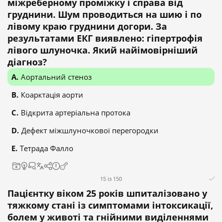
міжреберному проміжку і справа від
груднини. Шум проводиться на шию і по
лівому краю груднини догори. За
результатами ЕКГ виявлено: гіпертрофія
лівого шлуночка. Який найімовірніший
діагноз?
Аортальний стеноз
Коарктація аорти
Відкрита артеріальна протока
Дефект міжшлуночкової перегородки
Тетрада Фалло
15 із 150
Пацієнтку віком 25 років шпиталізовано у
тяжкому стані із симптомами інтоксикації,
болем у животі та гнійними виділеннями