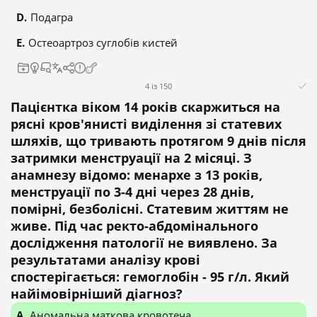
Подагра
Остеоартроз суглобів кистей
4 із 150
Пацієнтка віком 14 років скаржиться на
рясні кров'янисті виділення зі статевих
шляхів, що тривають протягом 9 днів після
затримки менструації на 2 місяці. З
анамнезу відомо: менархе з 13 років,
менструації по 3-4 дні через 28 днів,
помірні, безболісні. Статевим життям не
живе. Під час ректо-абдомінального
дослідження патології не виявлено. За
результатами аналізу крові
спостерігається: гемоглобін - 95 г/л. Який
найімовірніший діагноз?
Аномальна маткова кровотеча