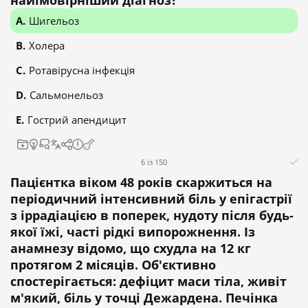
найімовірніший діагноз?
Шигельоз
Холера
Ротавірусна інфекція
Сальмонельоз
Гострий апендицит
6 із 150
Пацієнтка віком 48 років скаржиться на
періодичний інтенсивний біль у епігастрії
з іррадіацією в поперек, нудоту після будь-
якої їжі, часті рідкі випорожнення. Із
анамнезу відомо, що схудла на 12 кг
протягом 2 місяців. Об'єктивно
спостерігається: дефіцит маси тіла, живіт
м'який, біль у точці Дежардена. Печінка