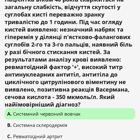
загальну слабкість, відчуття скутості у
суглобах кисті переважно зранку
тривалістю до 1 години. Під час огляду
кистей виявлено: незначний набряк та
гіперемія у ділянці п'ястково-фалангових
суглобів 2-го та 3-го пальців, наявний біль
у разі бічного стискання кистей. За
результатами аналізу крові виявлено:
ревматоїдний фактор '+', високий титр
антинуклеарних антитіл, антитіла до
циклічного цитрулінового віментину не
виявлено, позитивна реакція Васермана,
сечова кислота - 350 мкмоль/л. Який
найімовірніший діагноз?
Системний червоний вовчак
Системна склеродермія
Ревматоїдний артрит