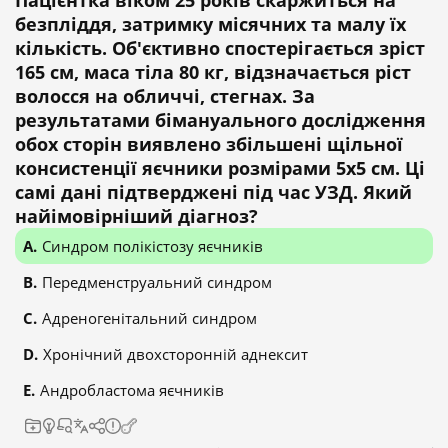
Пацієнтка віком 25 років скаржиться на
безпліддя, затримку місячних та малу їх
кількість. Об'єктивно спостерігається зріст
165 см, маса тіла 80 кг, відзначається ріст
волосся на обличчі, стегнах. За
результатами бімануального дослідження
обох сторін виявлено збільшені щільної
консистенції яєчники розмірами 5x5 см. Ці
самі дані підтверджені під час УЗД. Який
найімовірніший діагноз?
Синдром полікістозу яєчників
Передменструальний синдром
Адреногенітальний синдром
Хронічний двохсторонній аднексит
Андробластома яєчників