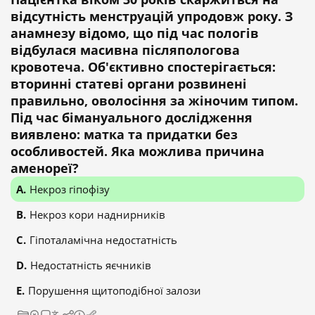
відсутність менструацій упродовж року. З
анамнезу відомо, що під час пологів
відбулася масивна післяпологова
кровотеча. Об'єктивно спостерігається:
вторинні статеві органи розвинені
правильно, оволосіння за жіночим типом.
Під час бімануального дослідження
виявлено: матка та придатки без
особливостей. Яка можлива причина
аменореї?
Некроз гіпофізу
Некроз кори наднирників
Гіпоталамічна недостатність
Недостатність яєчників
Порушення щитоподібної залози