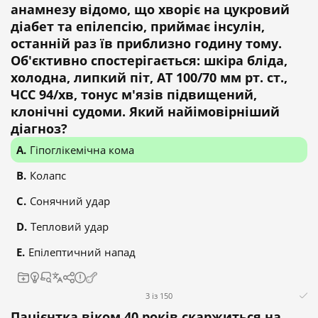
анамнезу відомо, що хворіє на цукровий
діабет та епілепсію, приймає інсулін,
останній раз їв приблизно годину тому.
Об'єктивно спостерігається: шкіра бліда,
холодна, липкий піт, АТ 100/70 мм рт. ст.,
ЧСС 94/хв, тонус м'язів підвищений,
клонічні судоми. Який найімовірніший
діагноз?
Гіпоглікемічна кома
Колапс
Сонячний удар
Тепловий удар
Епілептичний напад
3 із 150
Пацієнтка віком 40 років скаржиться на