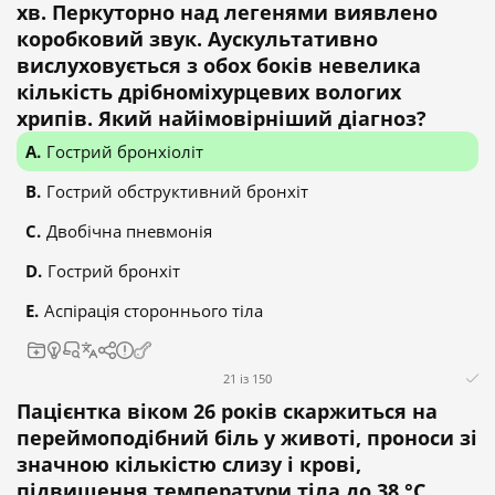
хв. Перкуторно над легенями виявлено
коробковий звук. Аускультативно
вислуховується з обох боків невелика
кількість дрібноміхурцевих вологих
хрипів. Який найімовірніший діагноз?
Гострий бронхіоліт
Гострий обструктивний бронхіт
Двобічна пневмонія
Гострий бронхіт
Аспірація стороннього тіла
21 із 150
Пацієнтка віком 26 років скаржиться на
переймоподібний біль у животі, проноси зі
значною кількістю слизу і крові,
підвищення температури тіла до 38 °C.