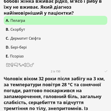
бобові жінка вживає рідко, м'ясо і рибу в
їжу не вживає. Який діагноз
найімовірніший у пацієнтки?
Пелагра
Скорбут
Дерматит Свіфта
Бері-бері
Псоріаз
2 із 150
Чоловік віком 32 роки після забігу на 3 км,
за температури повітря 28 °С та сонячної
погоди, раптово поскаржився на
запаморочення, головний біль, загальну
слабкість, серцебиття та відчуття
тремтіння по тілу, знепритомнів. Із