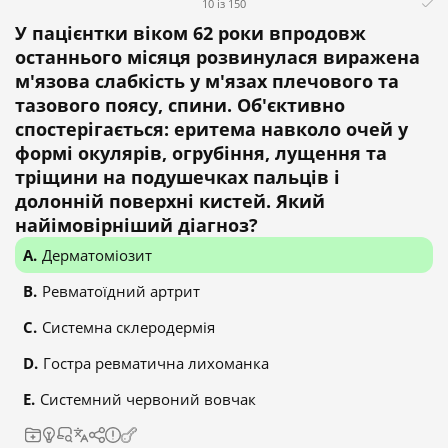
10 із 150
У пацієнтки віком 62 роки впродовж
останнього місяця розвинулася виражена
м'язова слабкість у м'язах плечового та
тазового поясу, спини. Об'єктивно
спостерігається: еритема навколо очей у
формі окулярів, огрубіння, лущення та
тріщини на подушечках пальців і
долонній поверхні кистей. Який
найімовірніший діагноз?
Дерматоміозит
Ревматоїдний артрит
Системна склеродермія
Гостра ревматична лихоманка
Системний червоний вовчак