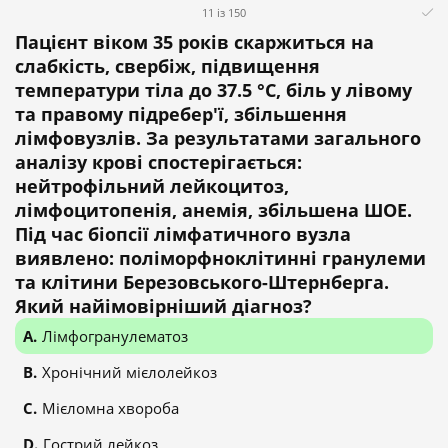
11 із 150
Пацієнт віком 35 років скаржиться на
слабкість, свербіж, підвищення
температури тіла до 37.5 °С, біль у лівому
та правому підребер'ї, збільшення
лімфовузлів. За результатами загального
аналізу крові спостерігається:
нейтрофільний лейкоцитоз,
лімфоцитопенія, анемія, збільшена ШОЕ.
Під час біопсії лімфатичного вузла
виявлено: поліморфноклітинні гранулеми
та клітини Березовського-Штернберга.
Який найімовірніший діагноз?
Лімфогранулематоз
Хронічний мієлолейкоз
Мієломна хвороба
Гострий лейкоз