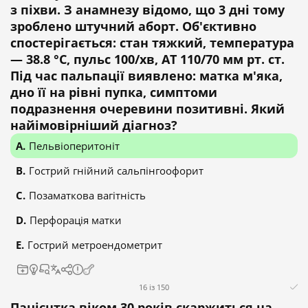
з піхви. З анамнезу відомо, що 3 дні тому
зроблено штучний аборт. Об'єктивно
спостерігається: стан тяжкий, температура
— 38.8 °C, пульс 100/хв, АТ 110/70 мм рт. ст.
Під час пальпації виявлено: матка м'яка,
дно її на рівні пупка, симптоми
подразнення очеревини позитивні. Який
найімовірніший діагноз?
Пельвіоперитоніт
Гострий гнійний сальпінгоофорит
Позаматкова вагітність
Перфорація матки
Гострий метроендометрит
16 із 150
Пацієнтка віком 30 років скаржиться на