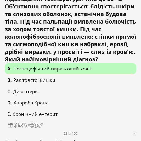
Об'єктивно спостерігається: блідість шкіри
та слизових оболонок, астенічна будова
тіла. Під час пальпації виявлена болючість
за ходом товстої кишки. Під час
колонофіброскопії виявлено: стінки прямої
та сигмоподібної кишки набряклі, ерозії,
дрібні виразки, у просвіті — слиз із кров'ю.
Який найімовірніший діагноз?
Неспецифічний виразковий коліт
Рак товстої кишки
Дизентерія
Хвороба Крона
Хронічний ентерит
22 із 150