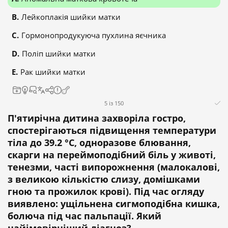
Лейкоплакія шийки матки
Гормонопродукуюча пухлина яєчника
Поліп шийки матки
Рак шийки матки
5 із 150
П'ятирічна дитина захворіла гостро,
спостерігаються підвищення температури
тіла до 39.2 °С, одноразове блювання,
скарги на переймоподібний біль у животі,
тенезми, часті випорожнення (малокалові,
з великою кількістю слизу, домішками
гною та прожилок крові). Під час огляду
виявлено: ущільнена сигмоподібна кишка,
болюча під час пальпації. Який