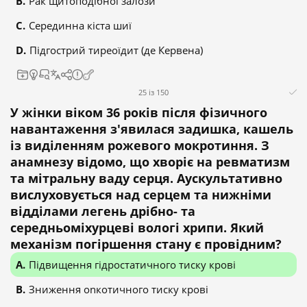
Рак щитоподібної залози
Серединна кіста шиї
Підгострий тиреоїдит (де Кервена)
25 із 150
У жінки віком 36 років після фізичного
навантаження з'явилася задишка, кашель
із виділенням рожевого мокротиння. З
анамнезу відомо, що хворіє на ревматизм
та мітральну ваду серця. Аускультативно
вислуховується над серцем та нижніми
відділами легень дрібно- та
середньоміхурцеві вологі хрипи. Який
механізм погіршення стану є провідним?
Підвищення гідростатичного тиску крові
Зниження onкотичного тиску крові