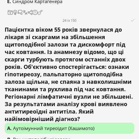
Синдром Картагенера
24 із 150
Пацієнтка віком 55 років звернулася до
лікаря зі скаргами на збільшення
щитоподібної залози та дискомфорт під
час ковтання. Із анамнезу відомо, що ці
скарги турбують протягом останніх двох
років. Об'єктивно спостерігається: ознаки
гіпотиреозу, пальпаторно щитоподібна
залоза щільна, не спаяна з навколишніми
тканинами та рухлива під час ковтання.
Регіонарні лімфатичні вузли не збільшені.
За результатами аналізу крові виявлено
антитиреоїдні антитіла. Який
найімовірніший діагноз?
Аутоімунний тиреоїдит (Хашимото)