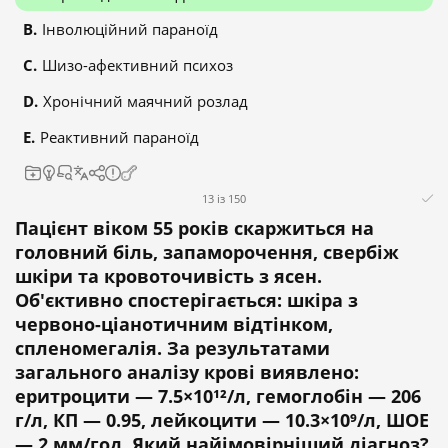
Інволюційний параноїд
Шизо-афективний психоз
Хронічний маячний розлад
Реактивний параноїд
13 із 150
Пацієнт віком 55 років скаржиться на
головний біль, запаморочення, свербіж
шкіри та кровоточивість з ясен.
Об'єктивно спостерігається: шкіра з
червоно-ціанотичним відтінком,
спленомегалія. За результатами
загального аналізу крові виявлено:
еритроцити — 7.5×10¹²/л, гемоглобін — 206
г/л, КП — 0.95, лейкоцити — 10.3×10⁹/л, ШОЕ
— 2 мм/год. Який найімовірніший діагноз?