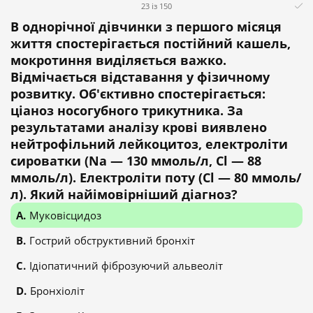
23 із 150
В однорічної дівчинки з першого місяця
життя спостерігається постійний кашель,
мокротиння виділяється важко.
Відмічається відставання у фізичному
розвитку. Об'єктивно спостерігається:
ціаноз носогубного трикутника. За
результатами аналізу крові виявлено
нейтрофільний лейкоцитоз, електроліти
сироватки (Na — 130 ммоль/л, Cl — 88
ммоль/л). Електроліти поту (Cl — 80 ммоль/
л). Який найімовірніший діагноз?
Муковісцидоз
Гострий обструктивний бронхіт
Ідіопатичний фіброзуючий альвеоліт
Бронхіоліт