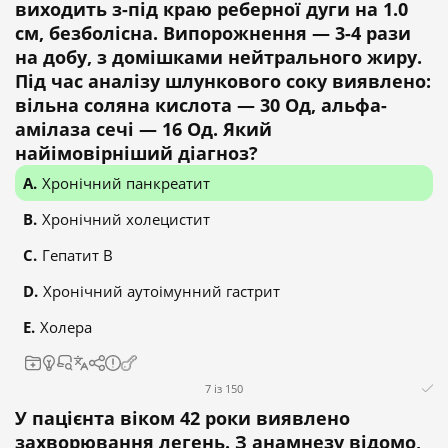
виходить з-під краю реберної дуги на 1.0
см, безболісна. Випорожнення — 3-4 рази
на добу, з домішками нейтрального жиру.
Під час аналізу шлункового соку виявлено:
вільна соляна кислота — 30 Од, альфа-
амілаза сечі — 16 Од. Який
найімовірніший діагноз?
Хронічний панкреатит
Хронічний холецистит
Гепатит В
Хронічний аутоімунний гастрит
Холера
7 із 150
У пацієнта віком 42 роки виявлено
захворювання легень. З анамнезу відомо,