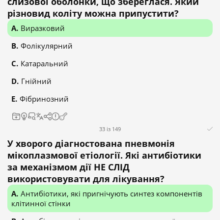
слизової оболонки, що збереглася. Який
різновид коліту можна припустити?
Виразковий
Фолікулярний
Катаральний
Гнійний
Фібринозний
33 із 149
У хворого діагностована пневмонія
мікоплазмової етіології. Які антибіотики
за механізмом дії НЕ СЛІД
використовувати для лікування?
Антибіотики, які пригнічують синтез компонентів
клітинної стінки