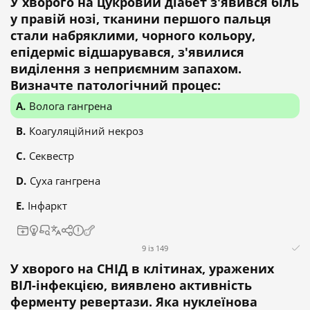
У хворого на цукровий діабет з'явився біль
у правій нозі, тканини першого пальця
стали набряклими, чорного кольору,
епідерміс відшарувався, з'явилися
виділення з неприємним запахом.
Визначте патологічний процес:
Волога гангрена
Коагуляційний некроз
Секвестр
Суха гангрена
Інфаркт
9 із 149
У хворого на СНІД в клітинах, уражених
ВІЛ-інфекцією, виявлено активність
ферменту ревертази. Яка нуклеїнова