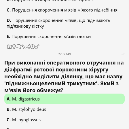
Порушення скорочення м'язів м'якого піднебіння
Порушення скорочення м'язів, що піднімають
під'язикову кістку
Порушення скорочення м'язів глотки
22 із 149
При виконанні оперативного втручання на
діафрагмі ротової порожнини хірургу
необхідно виділити ділянку, що має назву
'піднижньощелепний трикутник'. Який з
м'язів його обмежує?
M. digastricus
M. stylohyoideus
M. hyoglossus