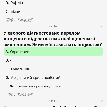
Еуфілін
Імізин
7 із 149
У хворого діагностовано перелом
вінцевого відростка нижньої щелепи зі
зміщенням. Який м'яз змістить відросток?
Скроневий
-
Жувальний
Медіальний крилоподібний
Латеральний крилоподібний
8 із 149