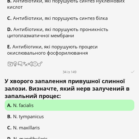
Антибіотики, які порушують синтез нуклеїнових
кислот
Антибіотики, які порушують синтез білка
Антибіотики, які порушують проникність
цитоплазматичної мембрани
Антибіотики, які порушують процеси
окислювального фосфорилювання
34 із 149
У хворого запалення привушної слинної
залози. Визначте, який нерв залучений в
запальний процес:
N. facialis
N. tympanicus
N. maxillaris
N. mandibularis