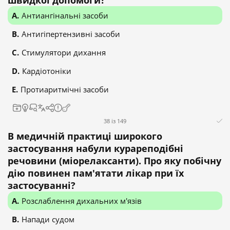
швидкої допомоги?
Антиангінальні засоби
Антигіпертензивні засоби
Стимулятори дихання
Кардіотоніки
Протиаритмічні засоби
38 із 149
В медичній практиці широкого
застосування набули курареподібні
речовини (міорелаксанти). Про яку побічну
дію повинен пам'ятати лікар при їх
застосуванні?
Розслаблення дихальних м'язів
Напади судом