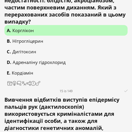
недостатності: блідістю, акроціанозом,
частим поверхневим диханням. Який з
перерахованих засобів показаний в цьому
випадку?
Корглікон
Нітрогліцерин
Дигітоксин
Адреналіну гідрохлорид
Кордіамін
15 із 149
Вивчення відбитків виступів епідермісу
пальців рук (дактилоскопія)
використовується криміналістами для
ідентифікації особи, а також для
діагностики генетичних аномалій,