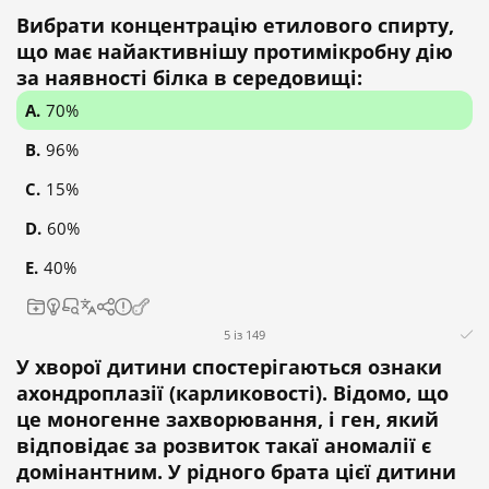
Вибрати концентрацію етилового спирту,
що має найактивнішу протимікробну дію
за наявності білка в середовищі:
70%
96%
15%
60%
40%
5 із 149
У хворої дитини спостерігаються ознаки
ахондроплазії (карликовості). Відомо, що
це моногенне захворювання, і ген, який
відповідає за розвиток такаї аномалії є
домінантним. У рідного брата цієї дитини