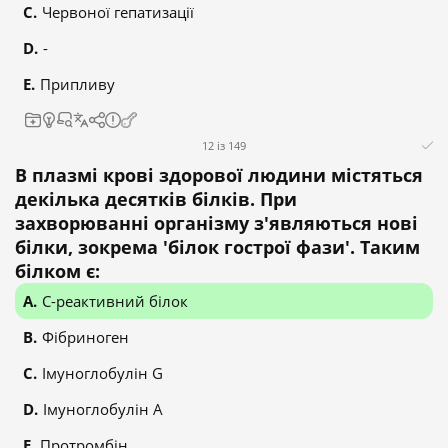
Червоної гепатизації
-
Припливу
12 із 149
В плазмі крові здорової людини містяться
декілька десятків білків. При
захворюванні організму з'являються нові
білки, зокрема 'білок гострої фази'. Таким
білком є:
С-реактивний білок
Фібриноген
Імуноглобулін G
Імуноглобулін А
Протромбін