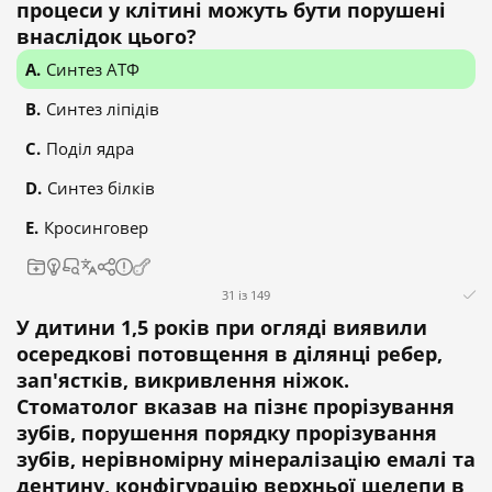
процеси у клітині можуть бути порушені
внаслідок цього?
Синтез АТФ
Синтез ліпідів
Поділ ядра
Синтез білків
Кросинговер
31 із 149
У дитини 1,5 років при огляді виявили
осередкові потовщення в ділянці ребер,
зап'ястків, викривлення ніжок.
Стоматолог вказав на пізнє прорізування
зубів, порушення порядку прорізування
зубів, нерівномірну мінералізацію емалі та
дентину, конфігурацію верхньої щелепи в