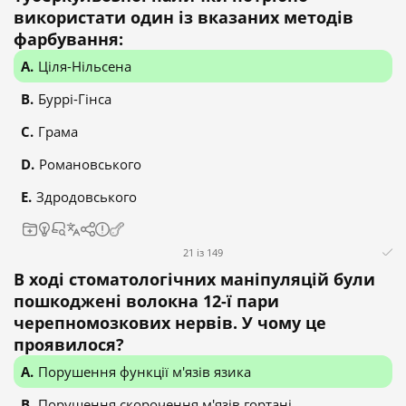
використати один із вказаних методів
фарбування:
Ціля-Нільсена
Буррі-Гінса
Грама
Романовського
Здродовського
21 із 149
В ході стоматологічних маніпуляцій були
пошкоджені волокна 12-ї пари
черепномозкових нервів. У чому це
проявилося?
Порушення функції м'язів язика
Порушення скорочення м'язів гортані