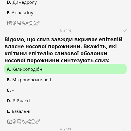
Димедролу
Анальгіну
3 із 149
Відомо, що слиз завжди вкриває епітелій
власне носової порожнини. Вкажіть, які
клітини епітелію слизової оболонки
носової порожнини синтезують слиз:
Келихоподібні
Мікроворсинчасті
-
Війчасті
Базальні
4 із 149