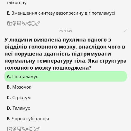
глікогену
Зменшення синтезу вазопресину в гіпоталамусі
28 із 149
У людини виявлена пухлина одного з
відділів головного мозку, внаслідок чого в
неї порушена здатність підтримувати
нормальну температуру тіла. Яка структура
головного мозку пошкоджена?
Гіпоталамус
Мозочок
Стріатум
Таламус
Чорна субстанція