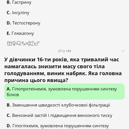
Гастрину
Інсуліну
Тестостерону
Глюкагону
27 із 149
У дівчинки 16-ти років, яка тривалий час
намагалась знизити масу свого тіла
голодуванням, виник набряк. Яка головна
причина цього явища?
Гіпопротеїнемія, зумовлена порушенням синтезу
білків
Зменшення швидкості клубочкової фільтрації
Венозний застій і підвищення венозного тиску
Гіпоглікемія, зумовлена порушенням синтезу