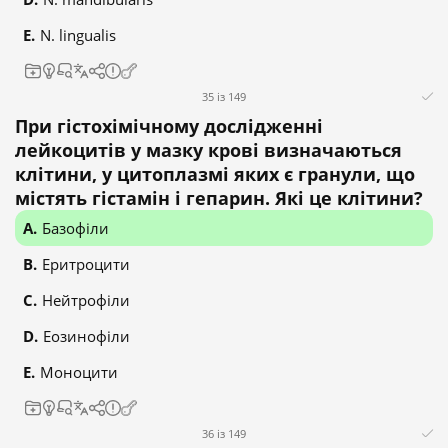
N. lingualis
35 із 149
При гістохімічному дослідженні
лейкоцитів у мазку крові визначаються
клітини, у цитоплазмі яких є гранули, що
містять гістамін і гепарин. Які це клітини?
Базофіли
Еритроцити
Нейтрофіли
Еозинофіли
Моноцити
36 із 149