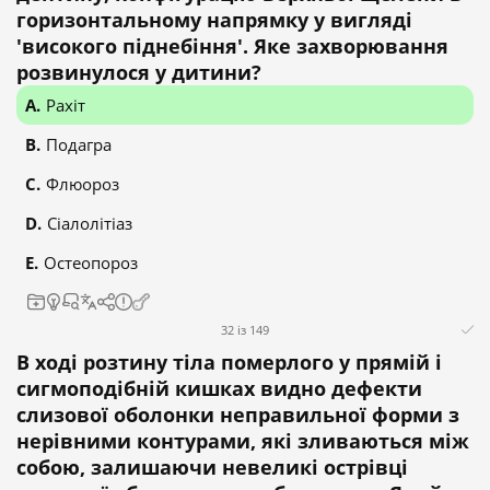
горизонтальному напрямку у вигляді
'високого піднебіння'. Яке захворювання
розвинулося у дитини?
Рахіт
Подагра
Флюороз
Cіалолітіаз
Остеопороз
32 із 149
В ході розтину тіла померлого у прямій і
сигмоподібній кишках видно дефекти
слизової оболонки неправильної форми з
нерівними контурами, які зливаються між
собою, залишаючи невеликі острівці