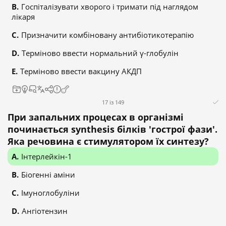
Госпіталізувати хворого і тримати під наглядом
лікаря
Призначити комбіновану антибіотикотерапію
Терміново ввести нормальний γ-глобулін
Терміново ввести вакцину АКДП
17 із 149
При запальних процесах в організмі
починається synthesis білків 'гострої фази'.
Яка речовина є стимулятором їх синтезу?
Інтерлейкін-1
Біогенні аміни
Імуноглобуліни
Ангіотензин