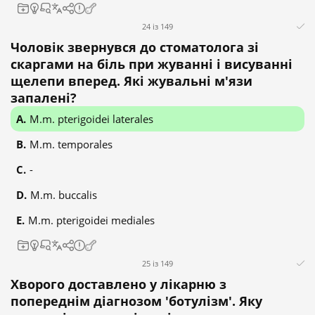
24 із 149
Чоловік звернувся до стоматолога зі
скаргами на біль при жуванні і висуванні
щелепи вперед. Які жувальні м'язи
запалені?
M.m. pterigoidei laterales
M.m. temporales
-
M.m. buccalis
M.m. pterigoidei mediales
25 із 149
Хворого доставлено у лікарню з
попереднім діагнозом 'ботулізм'. Яку