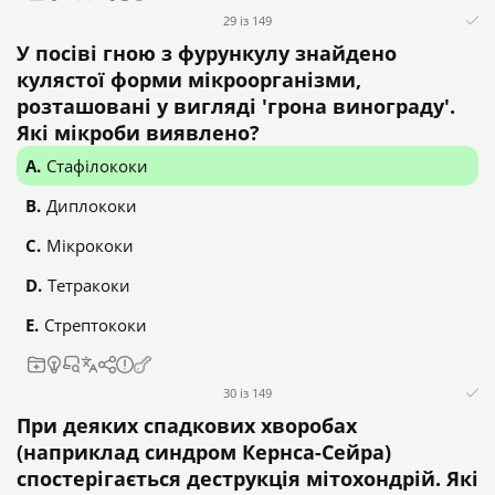
29 із 149
У посіві гною з фурункулу знайдено
кулястої форми мікроорганізми,
розташовані у вигляді 'грона винограду'.
Які мікроби виявлено?
Стафілококи
Диплококи
Мікрококи
Тетракоки
Стрептококи
30 із 149
При деяких спадкових хворобах
(наприклад синдром Кернса-Сейра)
спостерігається деструкція мітохондрій. Які