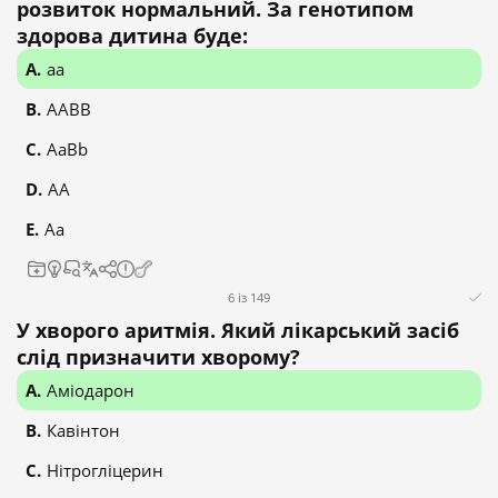
розвиток нормальний. За генотипом
здорова дитина буде:
aa
AABB
AaBb
AA
Aa
6 із 149
У хворого аритмія. Який лікарський засіб
слід призначити хворому?
Аміодарон
Кавінтон
Нітрогліцерин