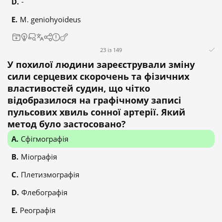
-
M. geniohyoideus
23 із 149
У похилої людини зареєстрували зміну
сили серцевих скорочень та фізичних
властивостей судин, що чітко
відобразилося на графічному записі
пульсових хвиль сонної артерії. Який
метод було застосовано?
Сфігмографія
Міографія
Плетизмографія
Флебографія
Реографія