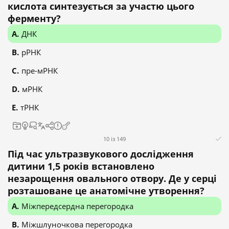
кислота синтезується за участю цього
ферменту?
ДНК
рРНК
пре-мРНК
мРНК
тРНК
10 із 149
Під час ультразвукового дослідження
дитини 1,5 років встановлено
незарощення овального отвору. Де у серці
розташоване це анатомічне утворення?
Міжпередсердна перегородка
Міжшлуночкова перегородка