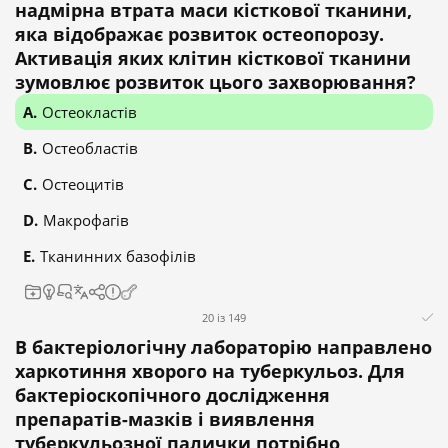
надмірна втрата маси кісткової тканини,
яка відображає розвиток остеопорозу.
Активація яких клітин кісткової тканини
зумовлює розвиток цього захворювання?
Остеокластів
Остеобластів
Остеоцитів
Макрофагів
Тканинних базофілів
20 із 149
В бактеріологічну лабораторію направлено
харкотиння хворого на туберкульоз. Для
бактеріоскопічного дослідження
препаратів-мазків і виявлення
туберкульозної палички потрібно