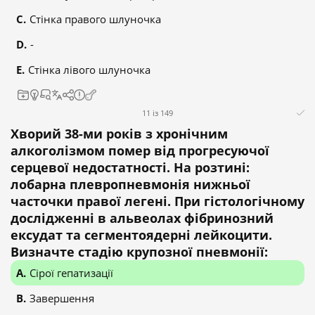
Стінка правого шлуночка
-
Стінка лівого шлуночка
11 із 149
Хворий 38-ми років з хронічним
алкоголізмом помер від прогресуючої
серцевої недостатності. На розтині:
лобарна плевропневмонія нижньої
часточки правої легені. При гістологічному
дослідженні в альвеолах фібринозний
ексудат та сегментоядерні лейкоцити.
Визначте стадію крупозної пневмонії:
Сірої гепатизації
Завершення