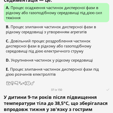
Седиментація — це:
Процес осадження частинок дисперсної фази в
рідкому або газоподібному середовищі під дією сил
тяжіння
Процес злипання частинок дисперсної фази в
рідкому середовищі з утворенням агрегатів
Довільний процес роздроблення частинок
дисперсної фази в рідкому або газоподібному
середовищі під дією електричного струму
Укрупнення частинок у рідкому середовищі
Процес злипання частинок дисперсної фази під
дією розчинів електролітів
37 із 150
У дитини 9-ти років після підвищення
температури тіла до 38,5°С, що зберігалася
впродовж тижня у зв'язку з гострим