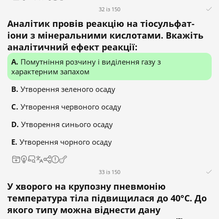
32 із 150
Аналітик провів реакцію на тіосульфат-
іони з мінеральними кислотами. Вкажіть
аналітичний ефект реакції:
Помутніння розчину і виділення газу з
характерним запахом
Утворення зеленого осаду
Утворення червоного осаду
Утворення синього осаду
Утворення чорного осаду
33 із 150
У хворого на крупозну пневмонію
температура тіла підвищилася до 40°С. До
якого типу можна віднести дану