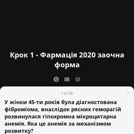
Крок 1 - Фармація 2020 заочна
форма
1 із 150
У жінки 45-ти років була діагностована
фіброміома, внаслідок рясних геморагій
розвинулася гіпохромна мікроцитарна
анемія. Яка це анемія за механізмом
розвитку?