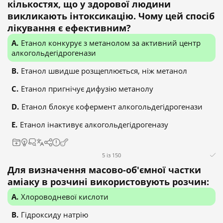
кількостях, що у здорової людини
викликають інтоксикацію. Чому цей спосіб
лікування є ефективним?
Етанол конкурує з метанолом за активний центр
алкогольдегідрогенази
Етанол швидше розщеплюється, ніж метанол
Етанол пригнічує дифузію метанолу
Етанол блокує кофермент алкогольдегідрогенази
Етанол інактивує алкогольдегідрогеназу
5 із 150
Для визначення масово-об'ємної частки
аміаку в розчині використовують розчин:
Хлороводневої кислоти
Гідроксиду натрію