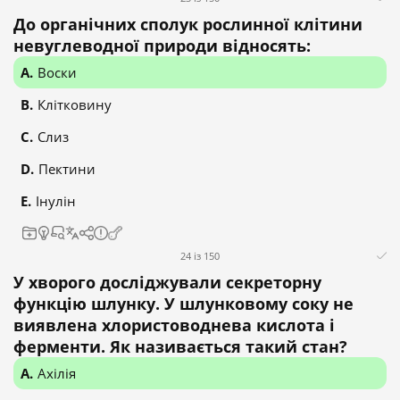
До органічних сполук рослинної клітини
невуглеводної природи відносять:
Воски
Клітковину
Слиз
Пектини
Інулін
24 із 150
У хворого досліджували секреторну
функцію шлунку. У шлунковому соку не
виявлена хлористоводнева кислота і
ферменти. Як називається такий стан?
Ахілія