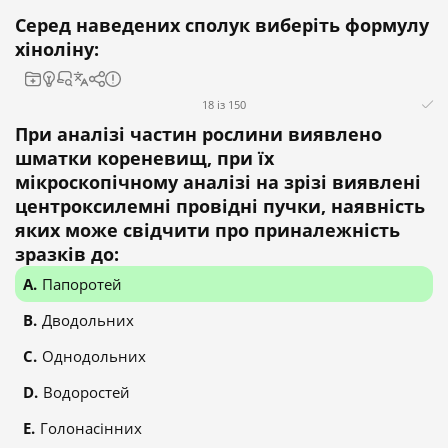
Серед наведених сполук виберіть формулу
хіноліну:
18 із 150
При аналізі частин рослини виявлено
шматки кореневищ, при їх
мікроскопічному аналізі на зрізі виявлені
центроксилемні провідні пучки, наявність
яких може свідчити про приналежність
зразків до:
Папоротей
Дводольних
Однодольних
Водоростей
Голонасінних