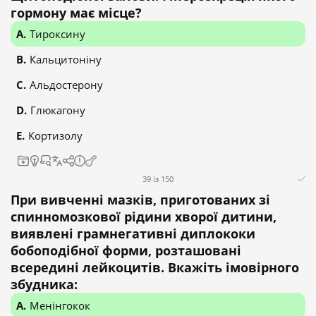
гормону має місце?
Тироксину
Кальцитоніну
Альдостерону
Глюкагону
Кортизолу
39 із 150
При вивченні мазків, приготованих зі
спинномозкової рідини хворої дитини,
виявлені грамнегативні диплококи
бобоподібної форми, розташовані
всередині лейкоцитів. Вкажіть імовірного
збудника:
Менінгокок