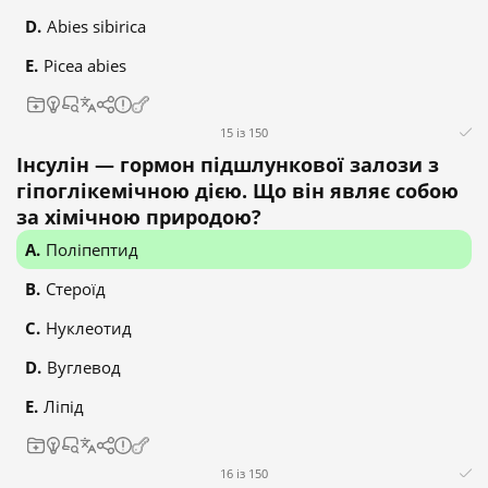
Abies sibirica
Picea abies
15 із 150
Інсулін — гормон підшлункової залози з
гіпоглікемічною дією. Що він являє собою
за хімічною природою?
Поліпептид
Стероїд
Нуклеотид
Вуглевод
Ліпід
16 із 150