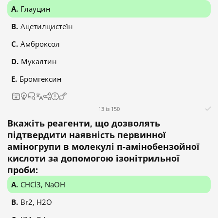
Глауцин
Ацетилцистеїн
Амброксол
Мукалтин
Бромгексин
13 із 150
Вкажіть реагенти, що дозволять
підтвердити наявність первинної
аміногрупи в молекулі п-амінобензойної
кислоти за допомогою ізонітрильної
проби:
CHCl3, NaOH
Br2, H2O