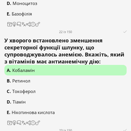
Моноцитоз
Базофілія
22 із 150
У хворого встановлено зменшення
секреторної функції шлунку, що
супроводжувалось анемією. Вкажіть, який
з вітамінів має антианемічну дію:
Кобаламін
Ретинол
Токоферол
Тіамін
Нікотинова кислота
23 із 150