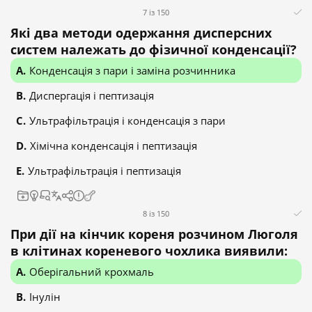
7 із 150
Які два методи одержання дисперсних
систем належать до фізичної конденсації?
Конденсація з пари і заміна розчинника
Диспергація і пептизація
Ультрафільтрація і конденсація з пари
Хімічна конденсація і пептизація
Ультрафільтрація і пептизація
8 із 150
При дії на кінчик кореня розчином Люголя
в клітинах кореневого чохлика виявили:
Оберігальний крохмаль
Інулін