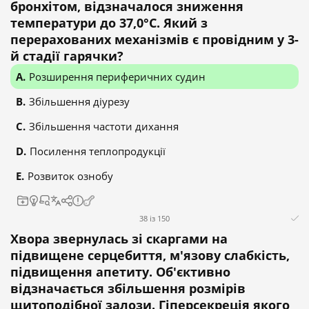
бронхітом, відзначалося зниження
температури до 37,0°C. Який з
перерахованих механізмів є провідним у 3-
й стадії гарячки?
Розширення периферичних судин
Збільшення діурезу
Збільшення частоти дихання
Посилення теплопродукції
Розвиток ознобу
38 із 150
Хвора звернулась зі скаргами на
підвищене серцебиття, м'язову слабкість,
підвищення апетиту. Об'єктивно
відзначається збільшення розмірів
щитоподібної залози. Гіперсекреція якого