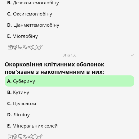
Дезоксигемоглобіну
Оксигемоглобіну
Ціанметгемоглобіну
Міоглобіну
31 із 150
Окорковіння клітинних оболонок
пов'язане з накопиченням в них:
Суберину
Кутину
Целюлози
Лігніну
Мінеральних солей