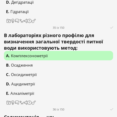
Дегідратації
Гідратації
35 із 150
В лабораторіях різного профілю для
визначення загальної твердості питної
води використовують метод:
Комплексонометрії
Осадження
Оксидиметрії
Ацидиметрії
Алкаліметрії
36 із 150