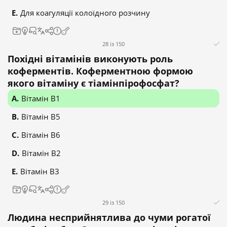
Для коагуляції колоїдного розчину
28 із 150
Похідні вітамінів виконують роль
коферментів. Коферментною формою
якого вітаміну є тіамінпірофосфат?
Вітамін B1
Вітамін B5
Вітамін B6
Вітамін B2
Вітамін B3
29 із 150
Людина несприйнятлива до чуми рогатої