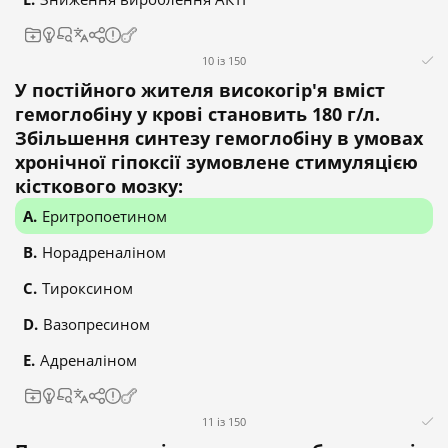
10 із 150
У постійного жителя високогір'я вміст
гемоглобіну у крові становить 180 г/л.
Збільшення синтезу гемоглобіну в умовах
хронічної гіпоксії зумовлене стимуляцією
кісткового мозку:
Еритропоетином
Норадреналіном
Тироксином
Вазопресином
Адреналіном
11 із 150