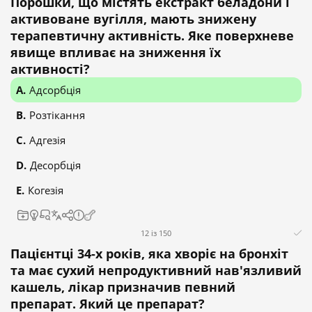
Порошки, що містять екстракт беладони і
активоване вугілля, мають знижену
терапевтичну активність. Яке поверхневе
явище впливає на зниження їх
активності?
Адсорбція
Розтікання
Адгезія
Десорбція
Когезія
12 із 150
Пацієнтці 34-х років, яка хворіє на бронхіт
та має сухий непродуктивний нав'язливий
кашель, лікар призначив певний
препарат. Який це препарат?