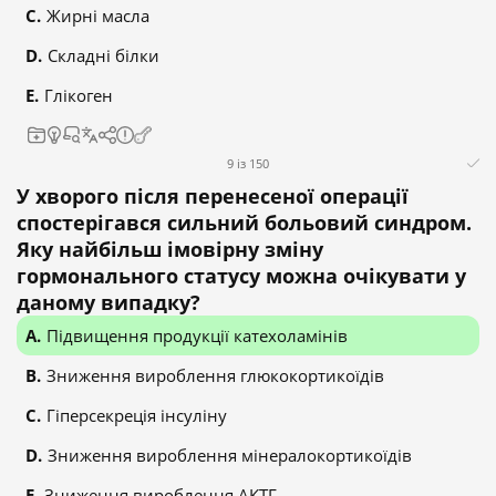
Жирні масла
Складні білки
Глікоген
9 із 150
У хворого після перенесеної операції
спостерігався сильний больовий синдром.
Яку найбільш імовірну зміну
гормонального статусу можна очікувати у
даному випадку?
Підвищення продукції катехоламінів
Зниження вироблення глюкокортикоїдів
Гіперсекреція інсуліну
Зниження вироблення мінералокортикоїдів
Зниження вироблення АКТГ