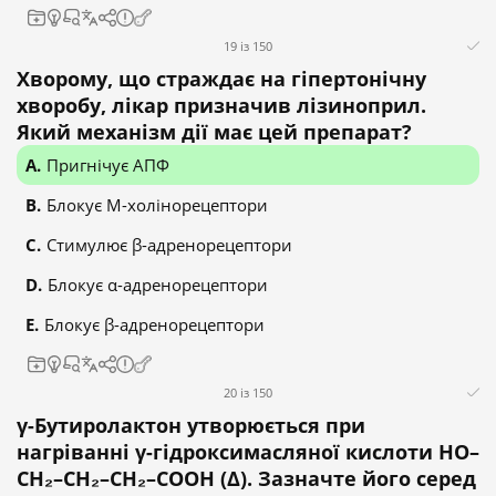
19 із 150
Хворому, що страждає на гіпертонічну
хворобу, лікар призначив лізиноприл.
Який механізм дії має цей препарат?
Пригнічує АПФ
Блокує М-холінорецептори
Стимулює β-адренорецептори
Блокує α-адренорецептори
Блокує β-адренорецептори
20 із 150
γ-Бутиролактон утворюється при
нагріванні γ-гідроксимасляної кислоти HO–
CH₂–CH₂–CH₂–COOH (Δ). Зазначте його серед