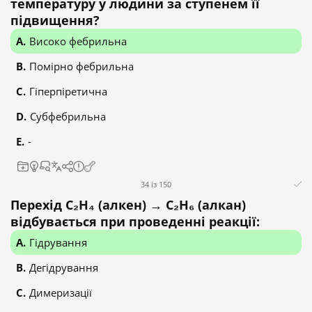
температуру у людини за ступенем її
підвищення?
Високо фебрильна
Помірно фебрильна
Гіперпіретична
Субфебрильна
-
34 із 150
Перехід C₂H₄ (алкен) → C₂H₆ (алкан)
відбувається при проведенні реакції:
Гідрування
Дегідрування
Димеризації