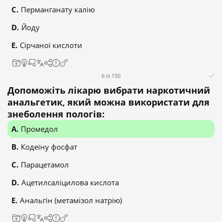
Перманганату калію
Йоду
Сірчаної кислоти
6 із 150
Допоможіть лікарю вибрати наркотичний
анальгетик, який можна використати для
знеболення пологів:
Промедол
Кодеїну фосфат
Парацетамол
Ацетилсаліцилова кислота
Анальгін (метамізол натрію)