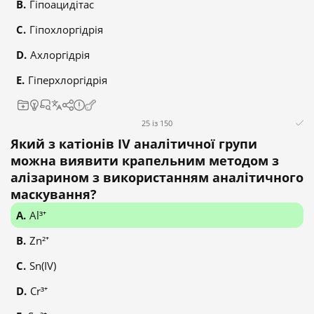
Гіпоацидітас
Гіпохлоргідрія
Ахлоргідрія
Гіперхлоргідрія
25 із 150
Який з катіонів IV аналітичної групи
можна виявити крапельним методом з
алізарином з використанням аналітичного
маскування?
Al³⁺
Zn²⁺
Sn(IV)
Cr³⁺