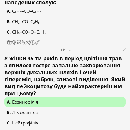
наведених сполук:
C₂H₅–CO–C₂H₅
CH₃–CO–C₂H₅
CH₃–CO–O–C₂H₅
21 із 150
У жінки 45-ти років в період цвітіння трав
з'явилося гостре запальне захворювання
верхніх дихальних шляхів і очей:
гіперемія, набряк, слизові виділення. Який
вид лейкоцитозу буде найхарактернішим
при цьому?
Еозинофілія
Лімфоцитоз
Нейтрофілія