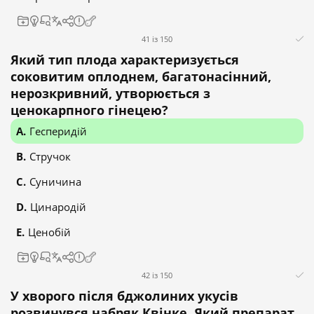
41 із 150
Який тип плода характеризується
соковитим оплоднем, багатонасінний,
нерозкривний, утворюється з
ценокарпного гінецею?
Гесперидій
Стручок
Суничина
Цинародій
Ценобій
42 із 150
У хворого після бджолиних укусів
розвинувся набряк Квінке. Який препарат