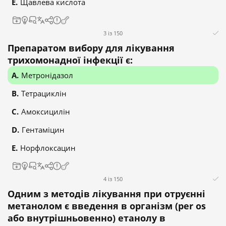
Щавлева кислота
3 із 150
Препаратом вибору для лікування
трихомонадної інфекції є:
Метронідазол
Тетрациклін
Амоксицилін
Гентаміцин
Норфлоксацин
4 із 150
Одним з методів лікування при отруєнні
метанолом є введення в організм (per os
або внутрішньовенно) етанолу в