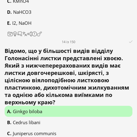
KMnO4
NaHCO3
I2, NaOH
14 із 150
Відомо, що у більшості видів відділу
Голонасінні листки представлені хвоєю.
Який з нижчеперерахованих видів має
листки довгочерешкові, шкірясті, з
цілісною віялоподібною листковою
пластинкою, дихотомічним жилкуванням
та однією або кількома виїмками по
верхньому краю?
Ginkgo biloba
Cedrus libani
Juniperus communis