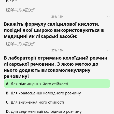
Sn²⁺
26 із 150
Вкажіть формулу саліцилової кислоти,
похідні якої широко використовуються в
медицині як лікарські засоби:
27 із 150
В лабораторії отримано колоїдний розчин
лікарської речовини. З якою метою до
нього додають високомолекулярну
речовину?
Для підвищення його стійкості
Для коалесценції колоїдного розчину
Для зниження його стійкості
Для седиментації колоїдного розчину