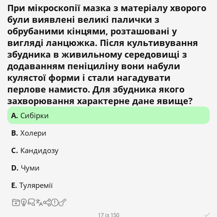
При мікроскопії мазка з матеріалу хворого
були виявлені великі палички з
обрубаними кінцями, розташовані у
вигляді ланцюжка. Після культивування
збудника в живильному середовищі з
додаванням пеніциліну вони набули
кулястої форми і стали нагадувати
перлове намисто. Для збудника якого
захворювання характерне дане явище?
Сибірки
Холери
Кандидозу
Чуми
Туляремії
17 із 150