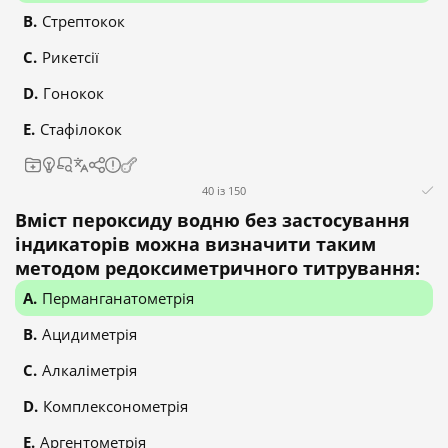
Стрептокок
Рикетсії
Гонокок
Стафілокок
40 із 150
Вміст пероксиду водню без застосування
індикаторів можна визначити таким
методом редоксиметричного титрування:
Перманганатометрія
Ацидиметрія
Алкаліметрія
Комплексонометрія
Аргентометрія