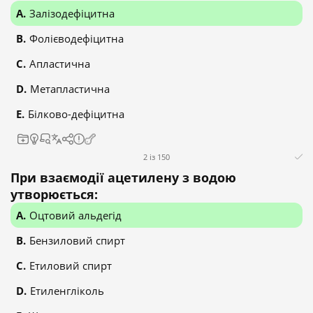
Залізодефіцитна
Фолієводефіцитна
Апластична
Метапластична
Білково-дефіцитна
2 із 150
При взаємодії ацетилену з водою
утворюється:
Оцтовий альдегід
Бензиловий спирт
Етиловий спирт
Етиленгліколь