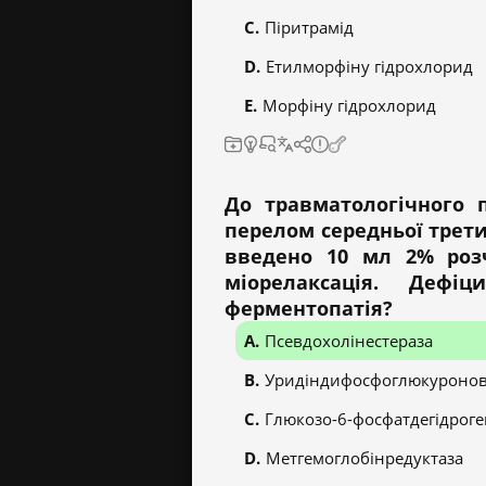
Піритрамід
Етилморфіну гідрохлорид
Морфіну гідрохлорид
До травматологічного 
перелом середньої трети
введено 10 мл 2% розч
міорелаксація. Дефі
ферментопатія?
Псевдохолінестераза
Уридіндифосфоглюкуронов
Глюкозо-6-фосфатдегідроге
Метгемоглобінредуктаза