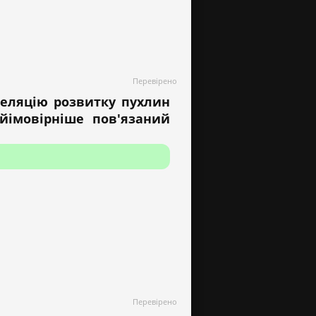
Перевірено
реляцію розвитку пухлин
йімовірніше пов'язаний
Перевірено