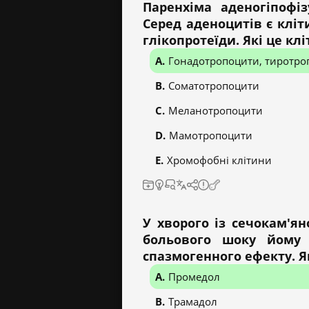
Паренхіма аденогіпофі
Серед аденоцитів є клі
глікопротеїди. Які це кл
Гонадотропоцити, тиротро
Соматотропоцити
Меланотропоцити
Мамотропоцити
Хромофобні клітини
У хворого із сечокам'я
больового шоку йому
спазмогенного ефекту. Я
Промедол
Трамадол