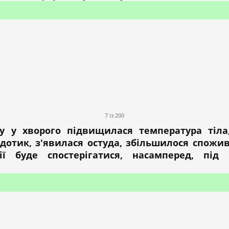
7 із 200
ну у хворого підвищилася температура тіла
дотик, з'явилася остуда, збільшилося спожив
ії буде спостерігатися, насамперед, під