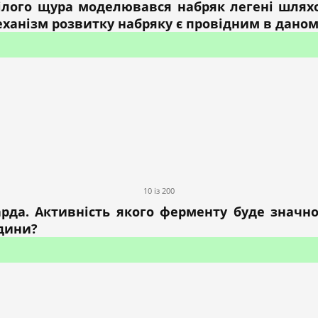
білого щура моделювався набряк легені шлях
ханізм розвитку набряку є провідним в даном
10 із 200
арда. Активність якого ферменту буде значн
одини?