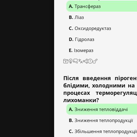
Трансфераз
Ліаз
Оксидоредуктаз
Гідролаз
Ізомераз
Після введення піроге
блідими, холодними на 
процесах терморегуляц
лихоманки?
Зниження тепловіддачі
Зниження теплопродукції
Збільшення теплопродукції