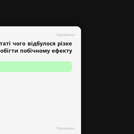
Перевірено
аті чого відбулося різке
обігти побічному ефекту
Перевірено