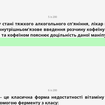
5 із 200
у стані тяжкого алкогольного сп'яніння, ліка
внутрішньом'язове введення розчину кофеїну
 та кофеїном пояснює доцільність даної маніпу
6 із 200
 - це класична форма недостатності вітаміну
помогою ферменту з класу: