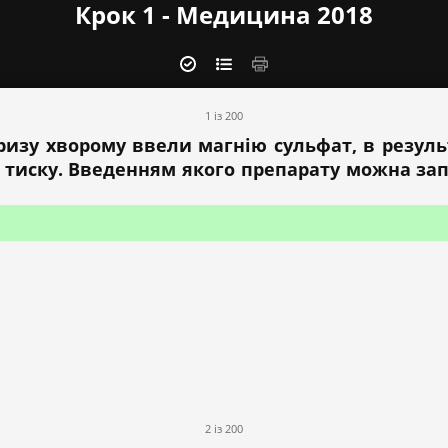
Крок 1 - Медицина 2018
1 із 200
кризу хворому ввели магнію сульфат, в результ
 тиску. Введенням якого препарату можна зап
2 із 200