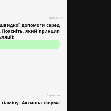
Перевірено
р швидкої допомоги серед
. Поясніть, який принцип
ляції:
Перевірено
 тіаміну. Активна форма