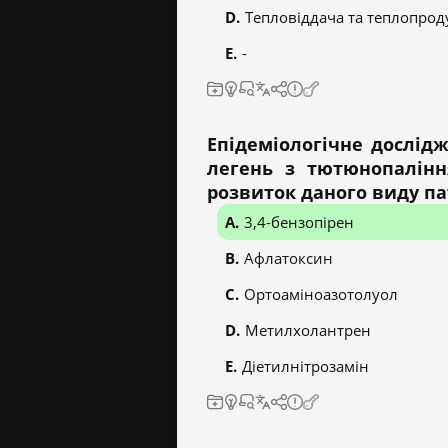
Тепловіддача та теплопрод
-
Епідеміологічне дослід
легень з тютюнопалінн
розвиток даного виду па
3,4-бензопірен
Афлатоксин
Ортоаміноазотолуол
Метилхолантрен
Діетилнітрозамін