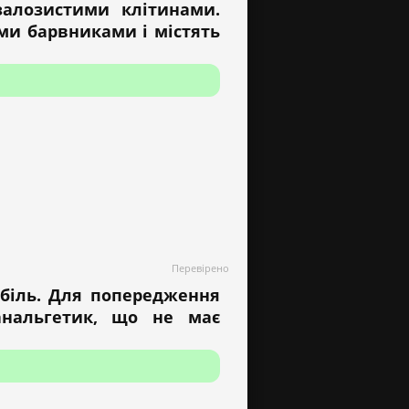
залозистими клітинами.
ми барвниками і містять
Перевірено
 біль. Для попередження
нальгетик, що не має