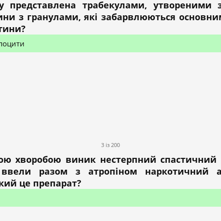
зу представлена трабекулами, утвореними 
тини з гранулами, які забарвлюються основни
ітини?
поцити
3 із 200
ною хворобою виник нестерпний спастичний
 ввели разом з атропіном наркотичний а
кий це препарат?