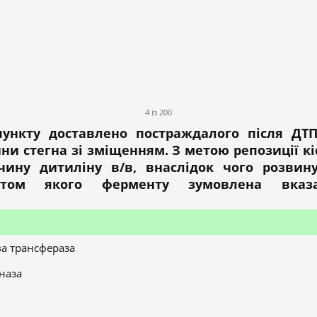
4 із 200
пункту доставлено постраждалого після ДТП
ни стегна зі зміщенням. З метою репозиції к
ину дитиліну в/в, внаслідок чого розвин
цитом якого ферменту зумовлена вказ
а трансфераза
наза