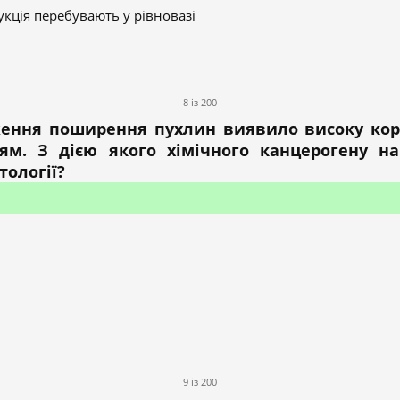
укція перебувають у рівновазі
8 із 200
ження поширення пухлин виявило високу ко
ям. З дією якого хімічного канцерогену на
тології?
9 із 200