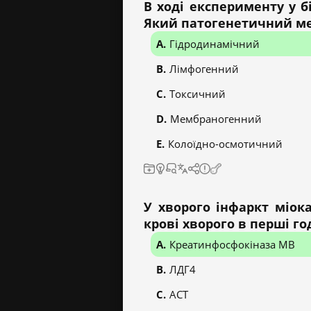
В ході експерименту у 
Який патогенетичний ме
Гідродинамічний
Лімфогенний
Токсичний
Мембраногенний
Колоїдно-осмотичний
У хворого інфаркт міок
крові хворого в перші г
Креатинфосфокіназа МВ
ЛДГ4
АСТ