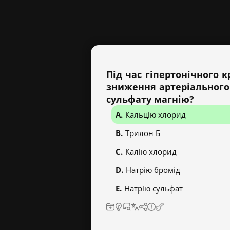
Під час гіпертонічного 
зниження артеріального
сульфату магнію?
Кальцію хлорид
Трилон Б
Калію хлорид
Натрію бромід
Натрію сульфат