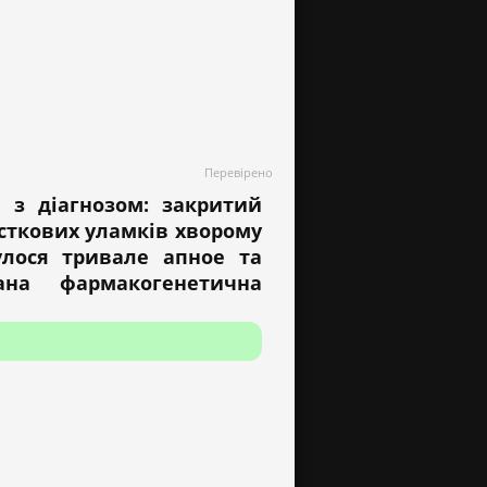
Перевірено
 з діагнозом: закритий
істкових уламків хворому
улося тривале апное та
ана фармакогенетична