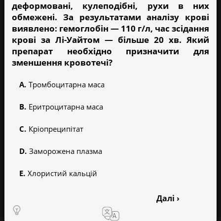
деформованi, кулеподiбнi, рухи в них
обмеженi. За результатами аналiзу кровi
виявлено: гемоглобiн — 110 г/л, час зсiдання
кровi за Лi-Уайтом — бiльше 20 хв. Який
препарат необхiдно призначити для
зменшення кровотечi?
Тромбоцитарна маса
Еритроцитарна маса
Крiопреципiтат
Заморожена плазма
Хлористий кальцiй
Далі ›