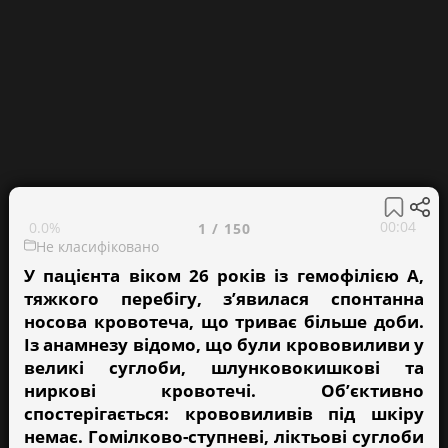
00:05
0.0%
1
/
150
Не класифіковано
У пацiєнта вiком 26 рокiв iз гемофiлiєю А,
тяжкого перебiгу, з’явилася спонтанна
носова кровотеча, що триває бiльше доби.
Iз анамнезу вiдомо, що були крововиливи у
великi суглоби, шлунковокишковi та
нирковi кровотечi. Об’єктивно
спостерiгається: крововиливiв пiд шкiру
немає. Гомiлково-ступневi, лiктьовi суглоби