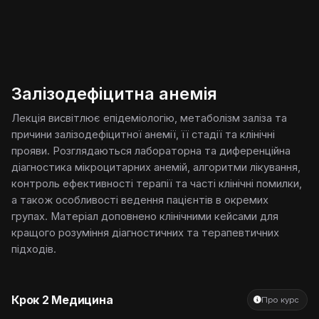
0:00 / 29:56
1x
10
Залізодефіцитна анемія
Лекція висвітлює епідеміологію, метаболізм заліза та
причини залізодефіцитної анемії, її стадії та клінічні
прояви. Розглядаються лабораторна та диференційна
діагностика мікроцитарних анемій, алгоритми лікування,
контроль ефективності терапії та часті клінічні помилки,
а також особливості ведення пацієнтів в окремих
групах. Матеріал доповнено клінічними кейсами для
кращого розуміння діагностичних та терапевтичних
підходів.
Крок 2 Медицина
Про курс