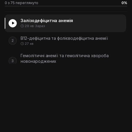
0 з 75 переглянуто
0%
Залізодефіцитна анемія
29 хв
·
Зараз
В12-дефіцитна та фолієводефіцитна анемії
2
27 хв
Гемолітичні анемії та гемолітична хвороба
новонароджених
3
30 хв
Апластична анемія та метгемоглобінемія
4
30 хв
Геморагічні діатези: гемофілія,
тромбоцитопенічна пурпура
5
29 хв
Онкогематологія: лейкози та лімфома Ходжкіна
6
26 хв